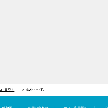
青山テルマ、「やり方がブス」と辛口意見！年下王子がオトナ女子にとった大胆な行動
©AbemaTV
レ朝動画
お問い合わせ
サイト利用規約
プ