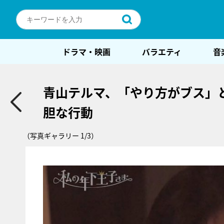
ドラマ・映画
バラエティ
音
青山テルマ、「やり方がブス」
胆な行動
（写真ギャラリー 1/3）