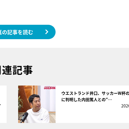
真の記事を読む
関連記事
サムネイル
ウエストランド井口、サッカーW杯
に判明した内田篤人との“…
7
202