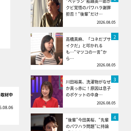
“ベテラン”船越英一郎が
クビ覚悟のパワハラ謝罪
拒否！“後輩”だけ…
2026.08.05
2
高橋真麻、「コネだブサ
イクだ」と叩かれる
も…“マツコの一言”か
ら…
2026.08.05
3
川田裕美、洗濯物がなぜ
か真っ赤に！原因は息子
の取材中
のポケットの中身…
2026.08.05
6.08.06
4
“後輩”今田美桜、“先輩
のパワハラ問題”に持論