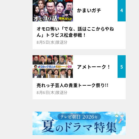
かまいガチ
4
オモロ怖い「でな、話はここからやね
ん」トラビス松倉参戦！
8月5日(水)放送分
アメトーーク！
5
売れっ子芸人の貴重トーーク祭り!!
8月6日(木)放送分