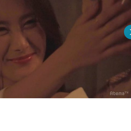
『アイ＝ラブ！げーみん
E齋藤樹愛羅＆佐々木舞
ビュー