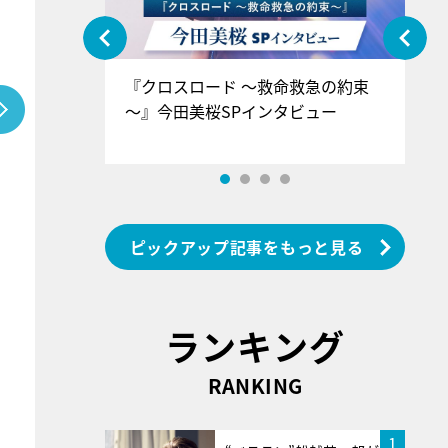
ぐ』＝LOV
『クロスロード ～救命救急の約束
『
香SPインタ
～』今田美桜SPインタビュー
ロ
ン
ピックアップ記事をもっと見る
ランキング
RANKING
1