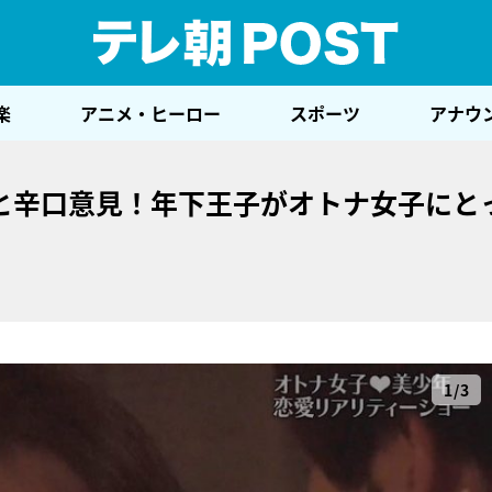
テレ
楽
アニメ・ヒーロー
スポーツ
アナウ
と辛口意見！年下王子がオトナ女子にと
1/3