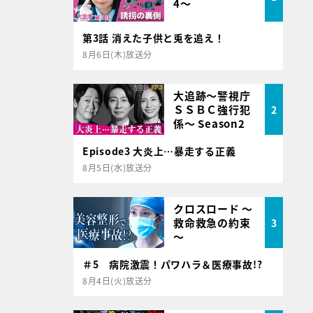
4～
第3話 消えた子供と兎を追え！
8月6日(木)放送分
大追跡～警視庁
ＳＳＢＣ強行犯
2
係～ Season2
Episode3 大炎上…暴走する正義
8月5日(水)放送分
クロスロード ～
救命救急の約束
3
～
＃5 病院激震！パワハラ＆医療事故!?
8月4日(火)放送分