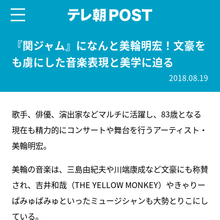
menu
テレ朝POST
『関ジャム』になんと美輪明宏！文豪を
も虜にした音楽表現と美学に迫る
2018.08.19
歌手、俳優、演出家などマルチに活躍し、83歳となる
現在も精力的にコンサートや舞台を行うアーティスト・
美輪明宏。
美輪の音楽は、三島由紀夫や川端康成など文豪にも称賛
され、吉井和哉（THE YELLOW MONKEY）やきゃりー
ぱみゅぱみゅといったミュージシャンも大勢とりこにし
ている。