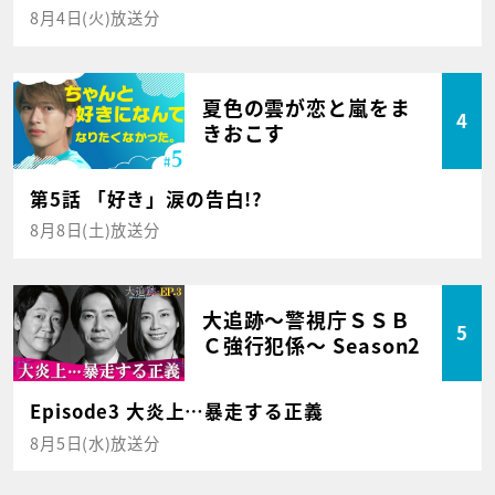
8月4日(火)放送分
夏色の雲が恋と嵐をま
4
きおこす
第5話 「好き」涙の告白!?
8月8日(土)放送分
大追跡～警視庁ＳＳＢ
5
Ｃ強行犯係～ Season2
Episode3 大炎上…暴走する正義
8月5日(水)放送分