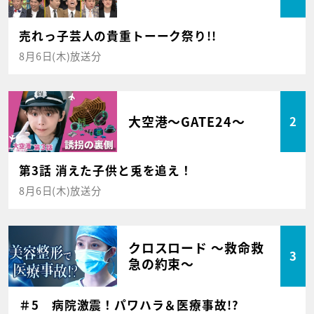
売れっ子芸人の貴重トーーク祭り!!
8月6日(木)放送分
大空港～GATE24～
2
第3話 消えた子供と兎を追え！
8月6日(木)放送分
クロスロード ～救命救
3
急の約束～
＃5 病院激震！パワハラ＆医療事故!?