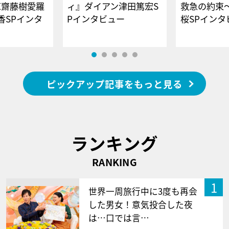
E齋藤樹愛羅
ィ』ダイアン津田篤宏S
救急の約束
香SPインタ
Pインタビュー
桜SPイ
ピックアップ記事をもっと見る
ランキング
RANKING
1
世界一周旅行中に3度も再会
した男女！意気投合した夜
は…口では言…