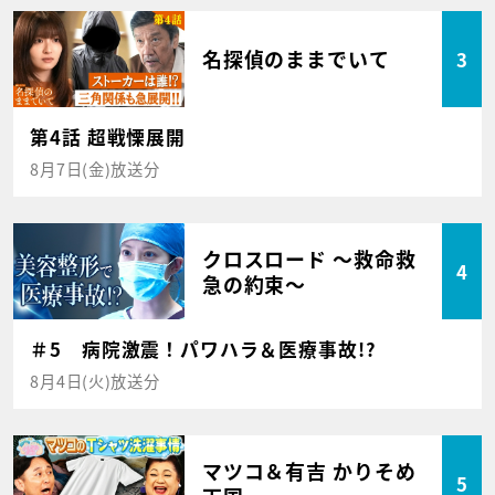
名探偵のままでいて
3
第4話 超戦慄展開
8月7日(金)放送分
クロスロード ～救命救
4
急の約束～
＃5 病院激震！パワハラ＆医療事故!?
8月4日(火)放送分
マツコ＆有吉 かりそめ
5