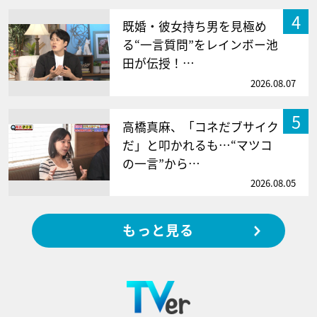
4
既婚・彼女持ち男を見極め
る“一言質問”をレインボー池
田が伝授！…
2026.08.07
5
高橋真麻、「コネだブサイク
だ」と叩かれるも…“マツコ
の一言”から…
2026.08.05
もっと見る