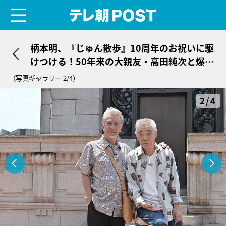
menu
テレ朝POST
柄本明、『じゅん散歩』10周年のお祝いに駆
けつける！50年来の大親友・高田純次と爆笑
散歩
（写真ギャラリー 2/4）
2/4