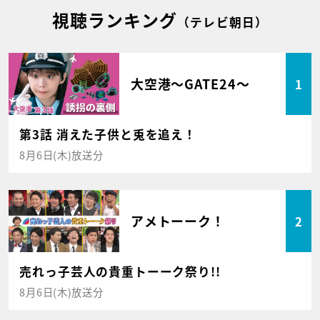
視聴ランキング
（テレビ朝日）
大空港～GATE24～
1
第3話 消えた子供と兎を追え！
8月6日(木)放送分
アメトーーク！
2
売れっ子芸人の貴重トーーク祭り!!
8月6日(木)放送分