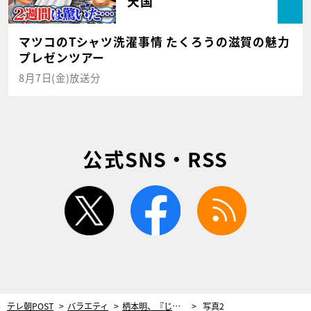
天国
マツコのTシャツ洗濯事情 たくろうの滋賀の魅力
プレゼンツアー
8月7日(金)放送分
公式SNS・RSS
twitter
facebook
rss
テレ朝POST
バラエティ
柄本明、『じゅん散歩』10周年のお祝いに駆けつける！50年来の大親友・高田純次と爆笑散歩
写真2