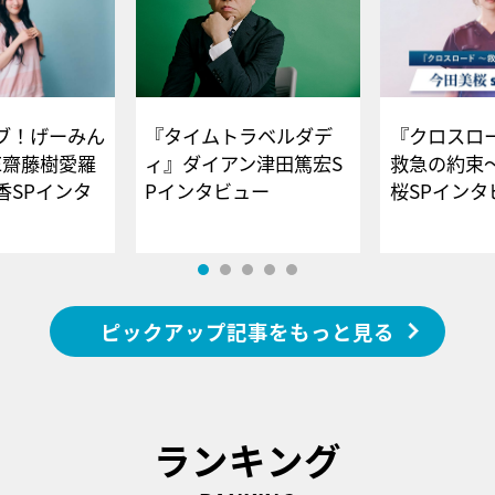
ブ！げーみん
『タイムトラベルダデ
『クロスロー
E齋藤樹愛羅
ィ』ダイアン津田篤宏S
救急の約束
香SPインタ
Pインタビュー
桜SPイ
ピックアップ記事をもっと見る
ランキング