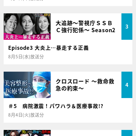
大追跡～警視庁ＳＳＢ
3
Ｃ強行犯係～ Season2
Episode3 大炎上…暴走する正義
8月5日(水)放送分
クロスロード ～救命救
4
急の約束～
＃5 病院激震！パワハラ＆医療事故!?
8月4日(火)放送分