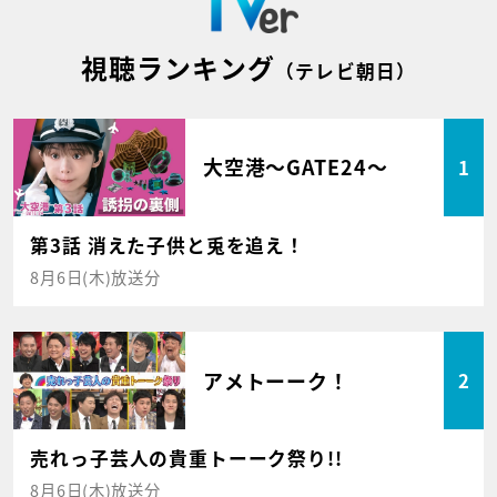
視聴ランキング
（テレビ朝日）
大空港～GATE24～
1
第3話 消えた子供と兎を追え！
8月6日(木)放送分
アメトーーク！
2
売れっ子芸人の貴重トーーク祭り!!
8月6日(木)放送分