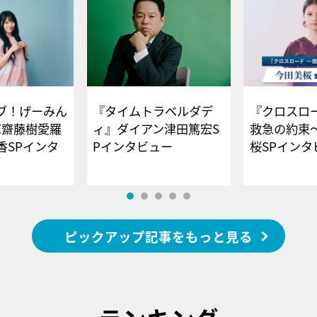
ブ！げーみん
『タイムトラベルダデ
『クロスロー
E齋藤樹愛羅
ィ』ダイアン津田篤宏S
救急の約束
香SPインタ
Pインタビュー
桜SPイ
ピックアップ記事をもっと見る