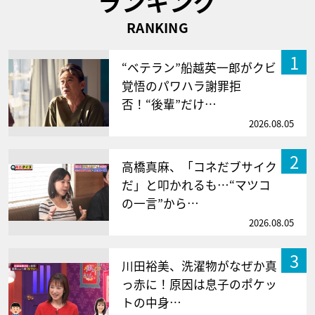
ランキング
RANKING
1
“ベテラン”船越英一郎がクビ
覚悟のパワハラ謝罪拒
否！“後輩”だけ…
2026.08.05
2
高橋真麻、「コネだブサイク
だ」と叩かれるも…“マツコ
の一言”から…
2026.08.05
3
川田裕美、洗濯物がなぜか真
っ赤に！原因は息子のポケッ
トの中身…