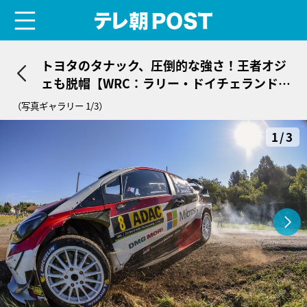
menu
テレ朝POST
トヨタのタナック、圧倒的な強さ！王者オジ
ェも脱帽【WRC：ラリー・ドイチェランドD
AY2結果】
（写真ギャラリー 1/3）
1/3