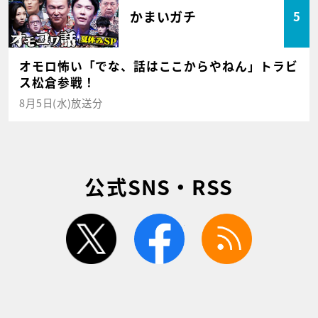
かまいガチ
5
オモロ怖い「でな、話はここからやねん」トラビ
ス松倉参戦！
8月5日(水)放送分
公式SNS・RSS
twitter
facebook
rss