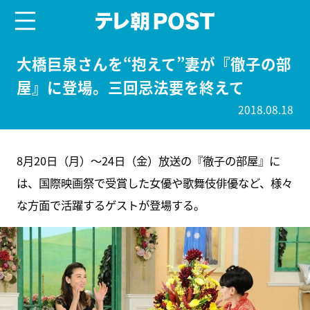
menu
テレ朝POST
大橋巨泉さんを“抱えて”妻が『徹子の部
屋』に登場。三回忌法要を終えて
2018.08.18
8月20日（月）～24日（金）放送の『徹子の部屋』に
は、国際映画祭で受賞した女優や歌舞伎俳優など、様々
な方面で活躍するゲストが登場する。