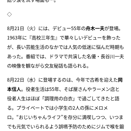
◇
8月21日（火）には、デビュー55年の
舟木一夫
が登場。
1963年に『高校三年生』で華々しいデビューを飾った
が、長い芸能生活のなかでは人気の低迷に悩んだ時期も
あった。番組では、ドラマで共演した名優・長谷川一夫
の映像を観ながら交友秘話も語られる。
8月22日（水）に登場するのは、今年で古希を迎えた
岡
本信人
。役者生活は55年、そば屋さんやラーメン店と
役者人生はほぼ「調理用の白衣」で過ごしてきたと語
る。プライベートでは小学生の2人の孫にメロメ
ロ。“おじいちゃんライフ”を存分に満喫しつつ、いつま
でも元気でいられるよう誤嚥予防のためにジムで喉を鍛