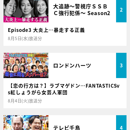
大追跡～警視庁ＳＳＢ
2
Ｃ強行犯係～ Season2
Episode3 大炎上…暴走する正義
8月5日(水)放送分
ロンドンハーツ
3
【恋の行方は？】ラブマゲドン…FANTASTICSv
s紅しょうがら女芸人軍団
8月4日(火)放送分
テレビ千鳥
4