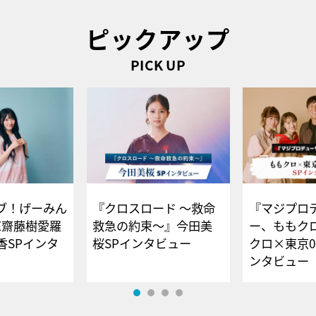
ピックアップ
PICK UP
ブ！げーみん
『クロスロード ～救命
『マジプロ
E齋藤樹愛羅
救急の約束～』今田美
ー、ももク
香SPインタ
桜SPインタビュー
クロ×東京0
ンタビュー