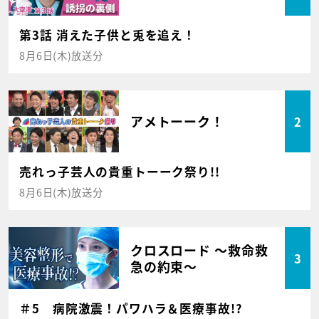
第3話 消えた子供と兎を追え！
8月6日(木)放送分
アメトーーク！
2
売れっ子芸人の貴重トーーク祭り!!
8月6日(木)放送分
クロスロード ～救命救
3
急の約束～
＃5 病院激震！パワハラ＆医療事故!?