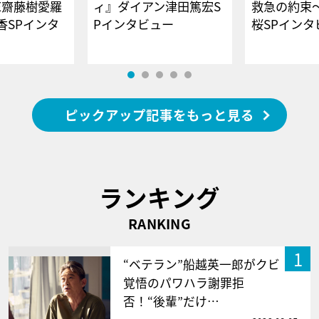
E齋藤樹愛羅
ィ』ダイアン津田篤宏S
救急の約束
香SPインタ
Pインタビュー
桜SPイ
ピックアップ記事をもっと見る
ランキング
RANKING
1
“ベテラン”船越英一郎がクビ
覚悟のパワハラ謝罪拒
否！“後輩”だけ…