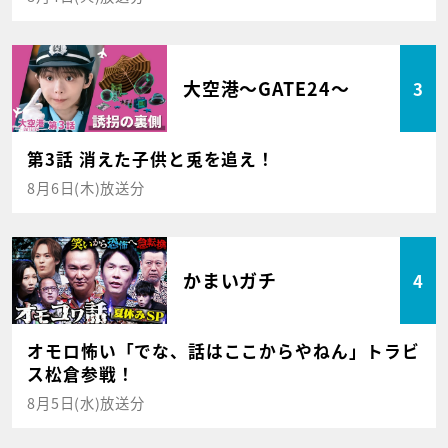
大空港～GATE24～
3
第3話 消えた子供と兎を追え！
8月6日(木)放送分
かまいガチ
4
オモロ怖い「でな、話はここからやねん」トラビ
ス松倉参戦！
8月5日(水)放送分