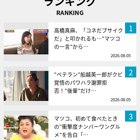
ランキング
RANKING
1
高橋真麻、「コネだブサイク
だ」と叩かれるも…“マツコ
の一言”から…
2026.08.05
2
“ベテラン”船越英一郎がクビ
覚悟のパワハラ謝罪拒
否！“後輩”だけ…
2026.08.05
3
マツコ、初めて食べたとき
の“衝撃度ナンバーワングル
メ”を告白「…