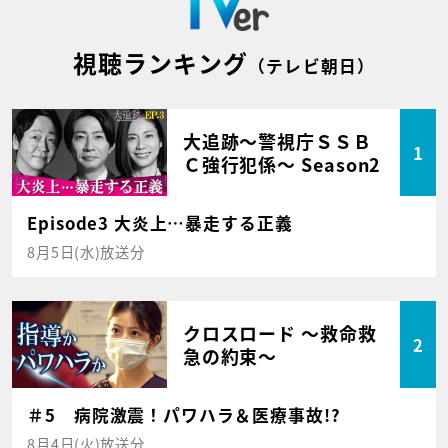
視聴ランキング
（テレビ朝日）
大追跡～警視庁ＳＳＢ
1
Ｃ強行犯係～ Season2
Episode3 大炎上…暴走する正義
8月5日(水)放送分
クロスロード ～救命救
2
急の約束～
＃5 病院激震！パワハラ＆医療事故!?
8月4日(火)放送分