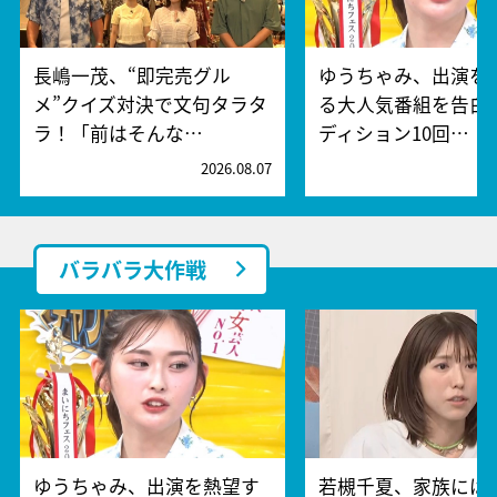
長嶋一茂、“即完売グル
ゆうちゃみ、出演を
メ”クイズ対決で文句タラタ
る大人気番組を告白
ラ！「前はそんな…
ディション10回…
2026.08.07
2
バラバラ大作戦
ゆうちゃみ、出演を熱望す
若槻千夏、家族には