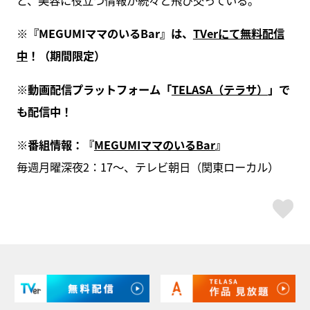
ど、美容に役立つ情報が続々と飛び交っている。
※『MEGUMIママのいるBar』は、
TVerにて無料配信
中
！（期間限定）
※動画配信プラットフォーム「
TELASA（テラサ）
」で
も配信中！
※番組情報：『
MEGUMIママのいるBar
』
毎週月曜深夜2：17～、テレビ朝日（関東ローカル）
ス