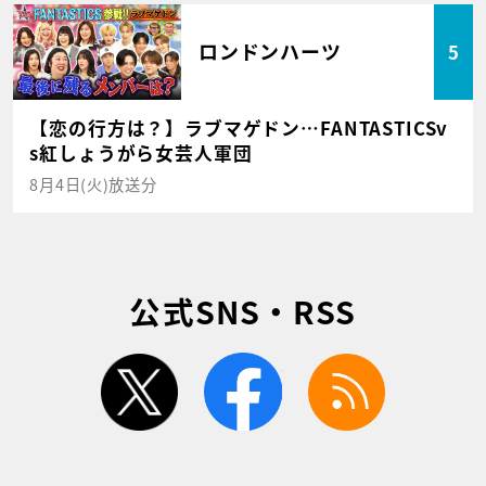
ロンドンハーツ
5
【恋の行方は？】ラブマゲドン…FANTASTICSv
s紅しょうがら女芸人軍団
8月4日(火)放送分
公式SNS・RSS
twitter
facebook
rss