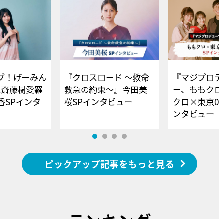
ブ！げーみん
『クロスロード ～救命
『マジプロ
E齋藤樹愛羅
救急の約束～』今田美
ー、ももク
香SPインタ
桜SPインタビュー
クロ×東京0
ンタビュー
ピックアップ記事をもっと見る