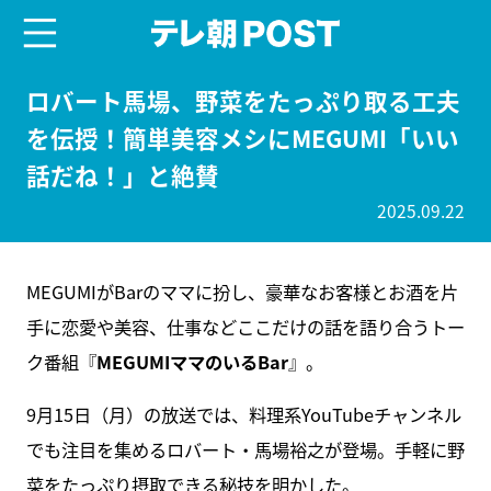
menu
テレ朝POST
ロバート馬場、野菜をたっぷり取る工夫
を伝授！簡単美容メシにMEGUMI「いい
話だね！」と絶賛
2025.09.22
MEGUMIがBarのママに扮し、豪華なお客様とお酒を片
手に恋愛や美容、仕事などここだけの話を語り合うトー
ク番組『
MEGUMIママのいるBar
』。
9月15日（月）の放送では、料理系YouTubeチャンネル
でも注目を集めるロバート・馬場裕之が登場。手軽に野
菜をたっぷり摂取できる秘技を明かした。