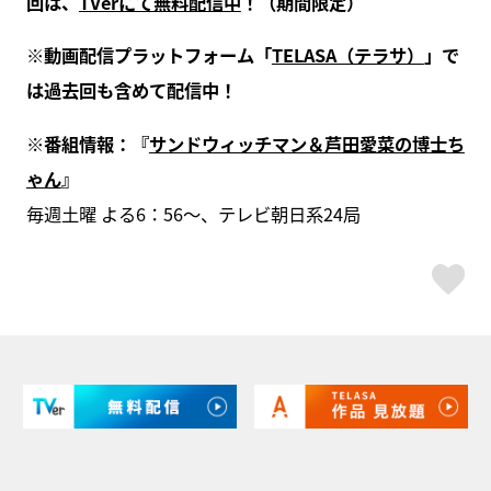
回は、
TVerにて無料配信中
！（期間限定）
※動画配信プラットフォーム「
TELASA（テラサ）
」で
は過去回も含めて配信中！
※番組情報：『
サンドウィッチマン＆芦田愛菜の博士ち
ゃん
』
毎週土曜 よる6：56～、テレビ朝日系24局
ス