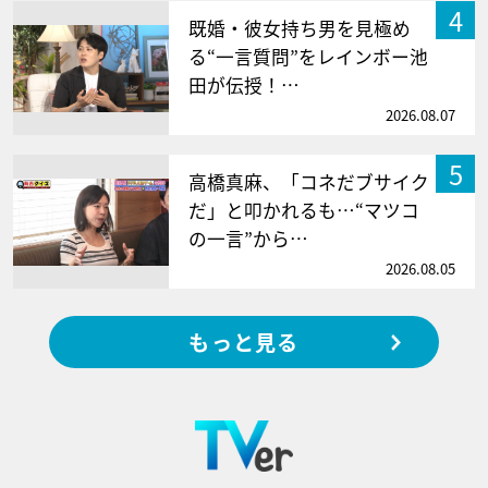
4
既婚・彼女持ち男を見極め
る“一言質問”をレインボー池
田が伝授！…
2026.08.07
5
高橋真麻、「コネだブサイク
だ」と叩かれるも…“マツコ
の一言”から…
2026.08.05
もっと見る