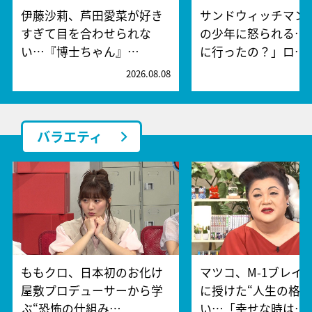
伊藤沙莉、芦田愛菜が好き
サンドウィッチマン、
すぎて目を合わせられな
の少年に怒られる…
い…『博士ちゃん』…
に行ったの？」ロ…
2026.08.08
2
バラエティ
ももクロ、日本初のお化け
マツコ、M-1ブレイ
屋敷プロデューサーから学
に授けた“人生の格言
ぶ“恐怖の仕組み…
い…「幸せな時は…