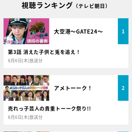
視聴ランキング
（テレビ朝日）
大空港～GATE24～
1
第3話 消えた子供と兎を追え！
8月6日(木)放送分
アメトーーク！
2
売れっ子芸人の貴重トーーク祭り!!
8月6日(木)放送分