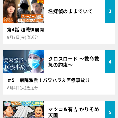
名探偵のままでいて
3
第4話 超戦慄展開
8月7日(金)放送分
クロスロード ～救命救
4
急の約束～
＃5 病院激震！パワハラ＆医療事故!?
8月4日(火)放送分
マツコ＆有吉 かりそめ
5
天国