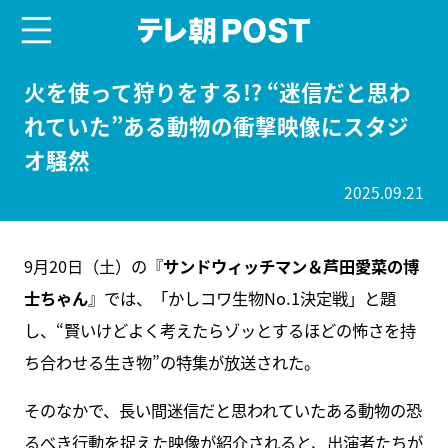
menu
テレ朝POST
火を使って狩りをする!? “迷信だと思わ
れていた”ある動物の衝撃映像にスタジ
オ騒然
2025.09.21
9月20日（土）の『
サンドウィッチマン＆芦田愛菜の博
士ちゃん
』では、「かしコワ生物No.1決定戦」と題
し、“賢いけどよく考えたらゾッとするほどの怖さを持
ち合わせる生き物”の特集が放送された。
そのなかで、長い間迷信だと思われていたある動物の恐
るべき行動を捉えた映像が紹介されると、出演者たちが