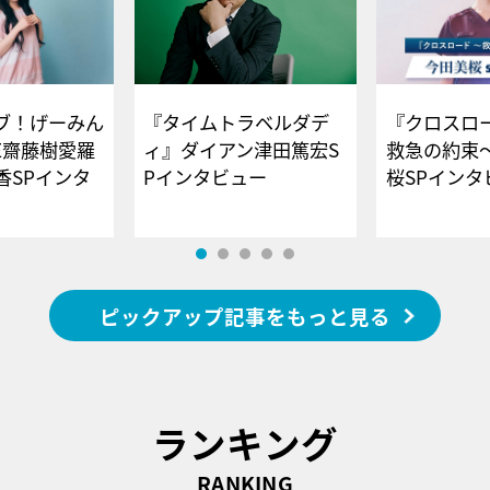
ブ！げーみん
『タイムトラベルダデ
『クロスロー
E齋藤樹愛羅
ィ』ダイアン津田篤宏S
救急の約束
香SPインタ
Pインタビュー
桜SPイ
ピックアップ記事をもっと見る
ランキング
RANKING