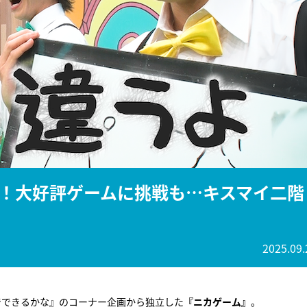
『アイ＝ラブ！げーみん
E齋藤樹愛羅＆佐々木舞
ビュー
！大好評ゲームに挑戦も…キスマイ二階
2025.09.
万円でできるかな』のコーナー企画から独立した
『ニカゲーム』
。