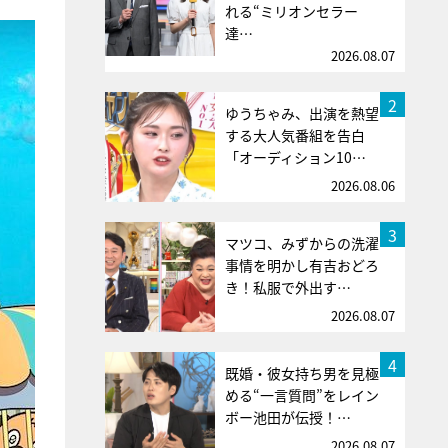
れる“ミリオンセラー
達…
2026.08.07
2
ゆうちゃみ、出演を熱望
する大人気番組を告白
「オーディション10…
2026.08.06
3
マツコ、みずからの洗濯
事情を明かし有吉おどろ
き！私服で外出す…
2026.08.07
4
既婚・彼女持ち男を見極
める“一言質問”をレイン
ボー池田が伝授！…
2026.08.07