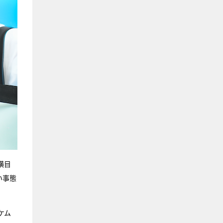
横目
い事態
ケム