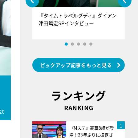
ぐ』＝LOV
『タイムトラベルダディ』ダイアン
『
香SPインタ
津田篤宏SPインタビュー
～
ピックアップ記事をもっと見る
ランキング
RANKING
20
1
『Mステ』豪華8組が登
場！23年ぶりに披露さ