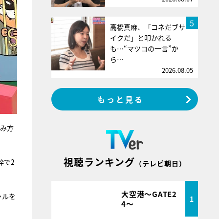
5
高橋真麻、「コネだブサ
イクだ」と叩かれる
も…“マツコの一言”か
ら…
2026.08.05
もっと見る
読み方
視聴ランキング
枠で2
（テレビ朝日）
大空港～GATE2
ャルを
1
4～