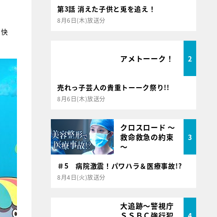
第3話 消えた子供と兎を追え！
8月6日(木)放送分
き快
アメトーーク！
2
売れっ子芸人の貴重トーーク祭り!!
8月6日(木)放送分
クロスロード ～
救命救急の約束
3
～
＃5 病院激震！パワハラ＆医療事故!?
8月4日(火)放送分
大追跡～警視庁
ＳＳＢＣ強行犯
4