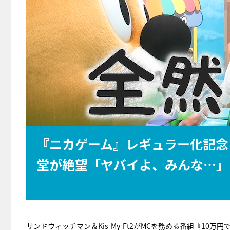
『ニカゲーム』レギュラー化記念
堂が絶望「ヤバイよ、みんな…」
サンドウィッチマン＆Kis-My-Ft2がMCを務める番組『10