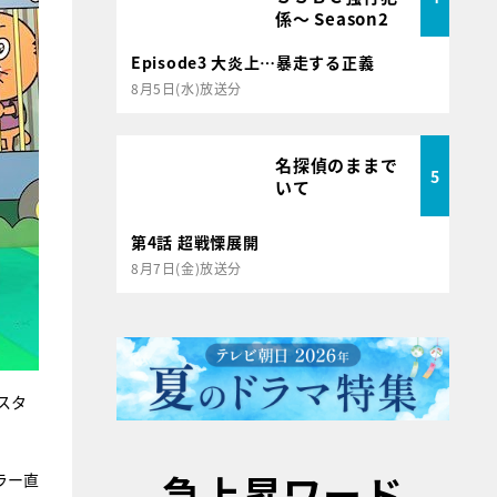
係～ Season2
Episode3 大炎上…暴走する正義
8月5日(水)放送分
名探偵のままで
5
いて
第4話 超戦慄展開
8月7日(金)放送分
スタ
急上昇ワード
ラー直