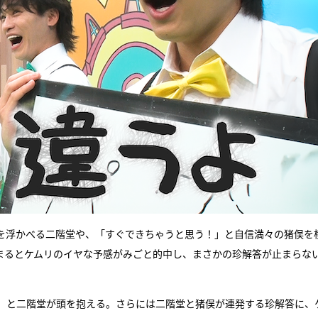
を浮かべる二階堂や、「すぐできちゃうと思う！」と自信満々の猪俣を
まるとケムリのイヤな予感がみごと的中し、まさかの珍解答が止まらな
」と二階堂が頭を抱える。さらには二階堂と猪俣が連発する珍解答に、