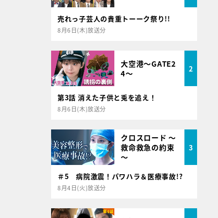
売れっ子芸人の貴重トーーク祭り!!
8月6日(木)放送分
大空港～GATE2
2
4～
第3話 消えた子供と兎を追え！
8月6日(木)放送分
クロスロード ～
救命救急の約束
3
～
＃5 病院激震！パワハラ＆医療事故!?
8月4日(火)放送分