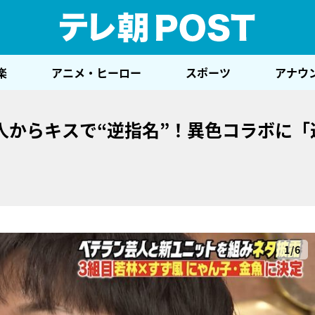
テレ
楽
アニメ・ヒーロー
スポーツ
アナウ
人からキスで“逆指名”！異色コラボに「
1/6