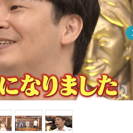
『アイ＝ラブ！げーみん
E齋藤樹愛羅＆佐々木舞
ビュー