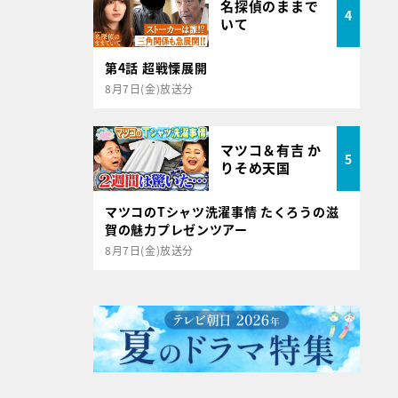
名探偵のままで
4
いて
第4話 超戦慄展開
8月7日(金)放送分
マツコ＆有吉 か
5
りそめ天国
マツコのTシャツ洗濯事情 たくろうの滋
賀の魅力プレゼンツアー
8月7日(金)放送分