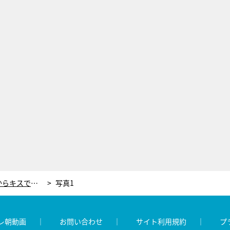
オードリー若林、大ベテラン芸人からキスで“逆指名”！異色コラボに「逆に元気になりました」
写真1
レ朝動画
お問い合わせ
サイト利用規約
プ