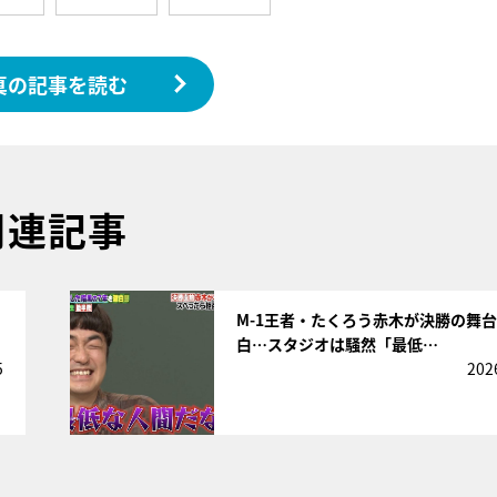
真の記事を読む
関連記事
サムネイル
M-1王者・たくろう赤木が決勝の舞
白…スタジオは騒然「最低…
5
202