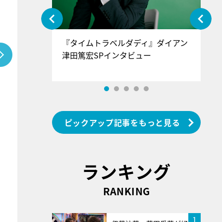
ぐ』＝LOV
『タイムトラベルダディ』ダイアン
『
香SPインタ
津田篤宏SPインタビュー
～
ピックアップ記事をもっと見る
ランキング
RANKING
1