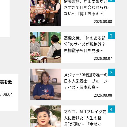
伊藤沙莉、芦田愛菜が好
きすぎて目を合わせられ
ない…『博士ちゃん…
2026.08.08
2
高橋文哉、“体のある部
分”のサイズが規格外？
黒柳徹子も目を見張…
2026.08.07
3
メジャー30球団で唯一の
日本人栄養士 ブルージ
台裏を激
ェイズ・岡本和真…
6.08.04
2026.08.08
4
マツコ、M-1ブレイク芸
人に授けた“人生の格
言”が深い…「幸せな