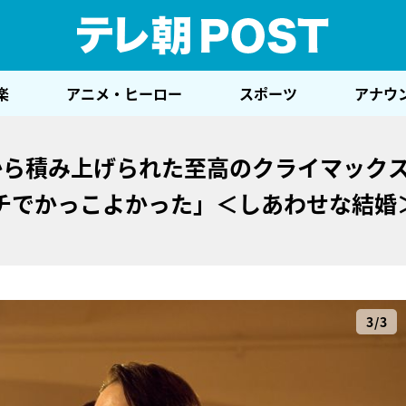
テレ
楽
アニメ・ヒーロー
スポーツ
アナウ
から積み上げられた至高のクライマック
チでかっこよかった」＜しあわせな結婚
3/3