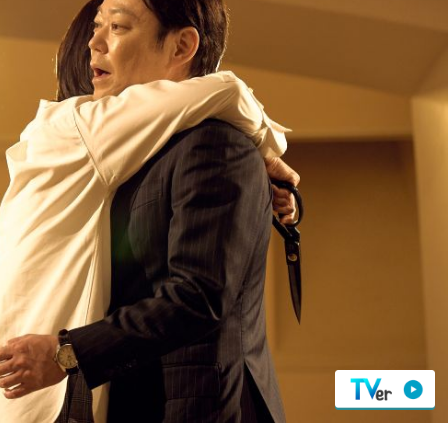
『アイ＝ラブ！げーみん
E齋藤樹愛羅＆佐々木舞
ビュー