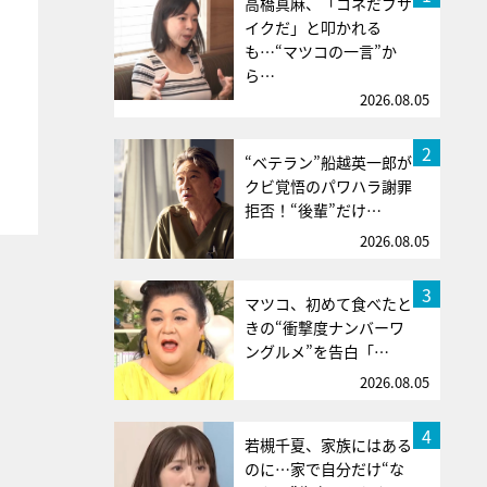
高橋真麻、「コネだブサ
イクだ」と叩かれる
も…“マツコの一言”か
ら…
2026.08.05
2
“ベテラン”船越英一郎が
クビ覚悟のパワハラ謝罪
拒否！“後輩”だけ…
2026.08.05
3
マツコ、初めて食べたと
きの“衝撃度ナンバーワ
ングルメ”を告白「…
2026.08.05
4
若槻千夏、家族にはある
のに…家で自分だけ“な