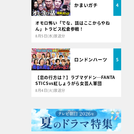
かまいガチ
4
オモロ怖い「でな、話はここからやね
ん」トラビス松倉参戦！
8月5日(水)放送分
ロンドンハーツ
5
【恋の行方は？】ラブマゲドン…FANTA
STICSvs紅しょうがら女芸人軍団
8月4日(火)放送分