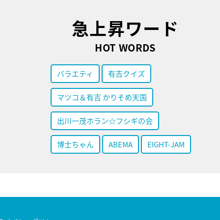
急上昇ワード
HOT WORDS
バラエティ
有吉クイズ
マツコ＆有吉 かりそめ天国
出川一茂ホラン☆フシギの会
博士ちゃん
ABEMA
EIGHT-JAM