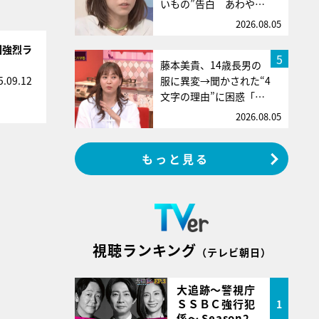
いもの”告白 あわや…
2026.08.05
回強烈ラ
5
藤本美貴、14歳長男の
服に異変→聞かされた“4
5.09.12
文字の理由”に困惑「…
2026.08.05
もっと見る
視聴ランキング
（テレビ朝日）
大追跡～警視庁
ＳＳＢＣ強行犯
1
係～ Season2