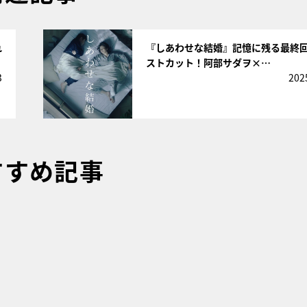
サムネイル
れ
『しあわせな結婚』記憶に残る最終
ストカット！阿部サダヲ×…
3
202
すすめ記事