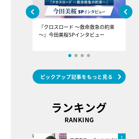
ぐ』＝LOV
『クロスロード ～救命救急の約束
『
香SPインタ
～』今田美桜SPインタビュー
ロ
ン
ピックアップ記事をもっと見る
ランキング
RANKING
1