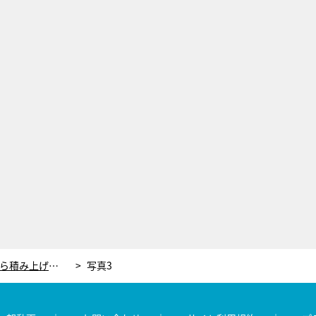
阿部サダヲ×松たか子、第1話から積み上げられた至高のクライマックス…涙の再プロポーズに「号泣」「ガチでかっこよかった」＜しあわせな結婚＞
写真3