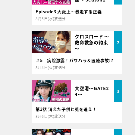
Episode3 大炎上…暴走する正義
8月5日(水)放送分
クロスロード ～
救命救急の約束
2
～
＃5 病院激震！パワハラ＆医療事故!?
8月4日(火)放送分
大空港～GATE2
3
4～
第3話 消えた子供と兎を追え！
8月6日(木)放送分