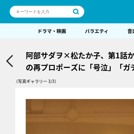
ドラマ・映画
バラエティ
音
阿部サダヲ×松たか子、第1話
の再プロポーズに「号泣」「ガ
（写真ギャラリー 3/3）