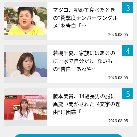
3
マツコ、初めて食べたとき
の“衝撃度ナンバーワングル
メ”を告白「…
2026.08.05
4
若槻千夏、家族にはあるの
に…家で自分だけ“ないも
の”告白 あわや…
2026.08.05
5
藤本美貴、14歳長男の服に
異変→聞かされた“4文字の理
由”に困惑「…
2026.08.05