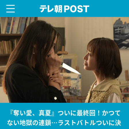
menu
テレ朝POST
『奪い愛、真夏』ついに最終回！かつて
ない地獄の連鎖…ラストバトルついに決