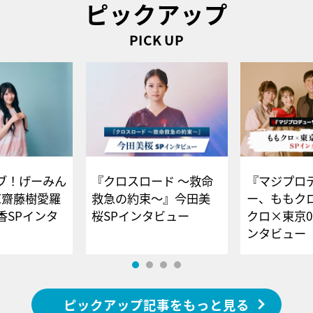
ピックアップ
PICK UP
ブ！げーみん
『クロスロード ～救命
『マジプロ
E齋藤樹愛羅
救急の約束～』今田美
ー、ももク
香SPインタ
桜SPインタビュー
クロ×東京0
ンタビュー
ピックアップ記事をもっと見る