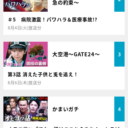
急の約束～
＃5 病院激震！パワハラ＆医療事故!?
8月4日(火)放送分
大空港～GATE24～
3
第3話 消えた子供と兎を追え！
8月6日(木)放送分
かまいガチ
4