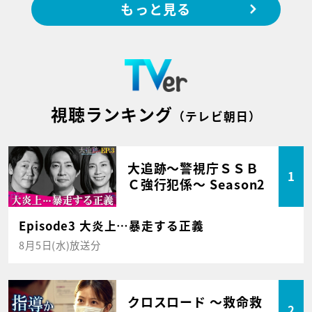
もっと見る
視聴ランキング
（テレビ朝日）
大追跡～警視庁ＳＳＢ
1
Ｃ強行犯係～ Season2
Episode3 大炎上…暴走する正義
8月5日(水)放送分
クロスロード ～救命救
2