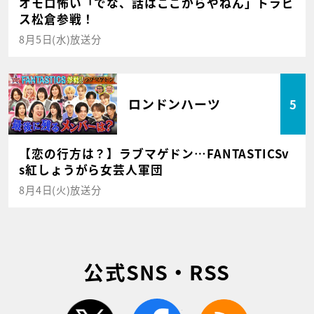
オモロ怖い「でな、話はここからやねん」トラビ
ス松倉参戦！
8月5日(水)放送分
ロンドンハーツ
5
【恋の行方は？】ラブマゲドン…FANTASTICSv
s紅しょうがら女芸人軍団
8月4日(火)放送分
公式SNS・RSS
twitter
facebook
rss