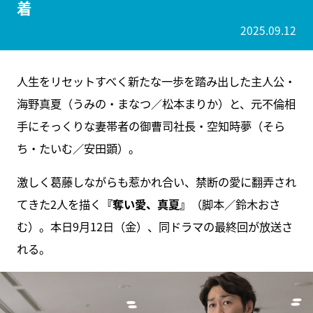
着
2025.09.12
人生をリセットすべく新たな一歩を踏み出した主人公・
海野真夏（うみの・まなつ／松本まりか）と、元不倫相
手にそっくりな妻帯者の御曹司社長・空知時夢（そら
ち・たいむ／安田顕）。
激しく葛藤しながらも惹かれ合い、禁断の愛に翻弄され
てきた2人を描く
『奪い愛、真夏』
（脚本／鈴木おさ
む）。本日9月12日（金）、同ドラマの最終回が放送さ
れる。