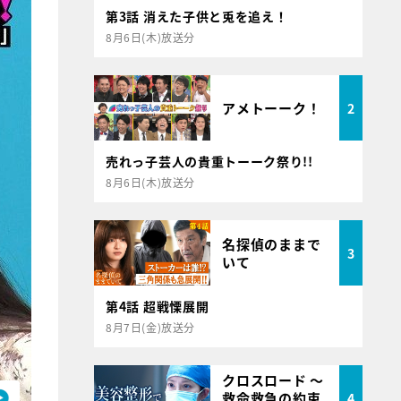
第3話 消えた子供と兎を追え！
8月6日(木)放送分
アメトーーク！
2
売れっ子芸人の貴重トーーク祭り!!
8月6日(木)放送分
名探偵のままで
3
いて
第4話 超戦慄展開
8月7日(金)放送分
クロスロード ～
救命救急の約束
4