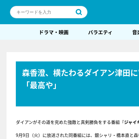
ドラマ・映画
バラエティ
音
森香澄、横たわるダイアン津田に
「最高や」
ダイアンがその道を究めた強敵と真剣勝負をする番組『
ジャイ
9月9日（火）に放送された同番組には、銀シャリ・橋本直と森