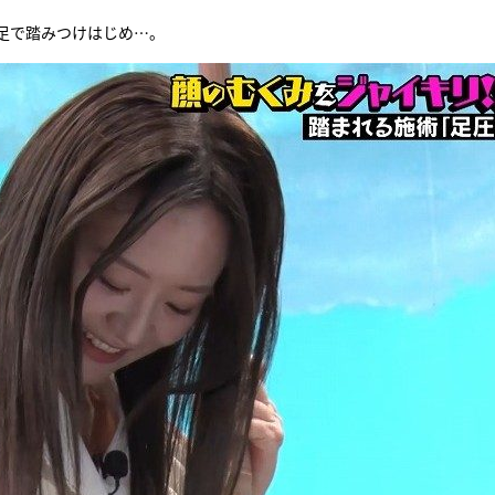
足で踏みつけはじめ…。
『アイ＝ラブ！げーみん
E齋藤樹愛羅＆佐々木舞
ビュー