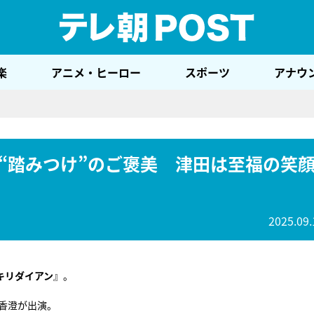
テレ
楽
アニメ・ヒーロー
スポーツ
アナウ
“踏みつけ”のご褒美 津田は至福の笑
2025.09.
キリダイアン
』。
香澄が出演。