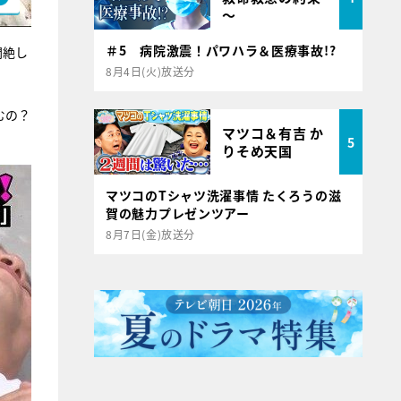
～
＃5 病院激震！パワハラ＆医療事故!?
悶絶し
8月4日(火)放送分
むの？
マツコ＆有吉 か
5
りそめ天国
マツコのTシャツ洗濯事情 たくろうの滋
賀の魅力プレゼンツアー
8月7日(金)放送分