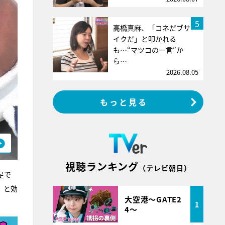
5
高橋真麻、「コネだブサ
イクだ」と叩かれる
も…“マツコの一言”か
ら…
2026.08.05
もっと見る
視聴ランキング
（テレビ朝日）
足で
」と効
大空港～GATE2
1
4～