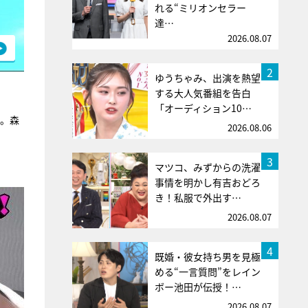
れる“ミリオンセラー
達…
2026.08.07
2
ゆうちゃみ、出演を熱望
する大人気番組を告白
「オーディション10…
践。森
2026.08.06
3
マツコ、みずからの洗濯
事情を明かし有吉おどろ
き！私服で外出す…
2026.08.07
4
既婚・彼女持ち男を見極
める“一言質問”をレイン
ボー池田が伝授！…
2026.08.07