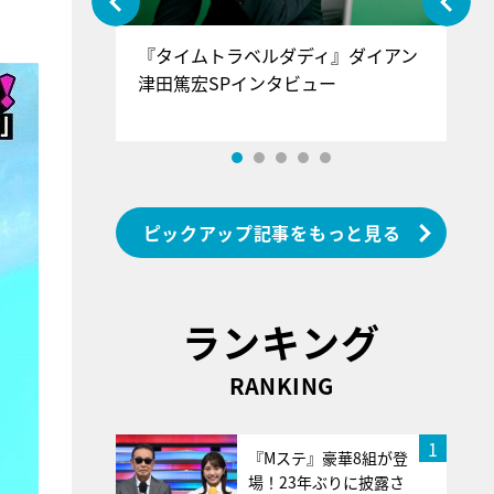
ぐ』＝LOV
『タイムトラベルダディ』ダイアン
『
香SPインタ
津田篤宏SPインタビュー
～
ピックアップ記事をもっと見る
ランキング
RANKING
1
『Mステ』豪華8組が登
場！23年ぶりに披露さ