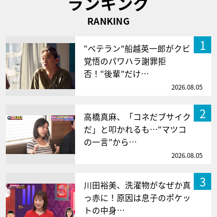
ランキング
RANKING
1
“ベテラン”船越英一郎がクビ
覚悟のパワハラ謝罪拒
否！“後輩”だけ…
2026.08.05
2
高橋真麻、「コネだブサイク
だ」と叩かれるも…“マツコ
の一言”から…
2026.08.05
3
川田裕美、洗濯物がなぜか真
っ赤に！原因は息子のポケッ
トの中身…