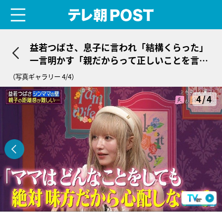
menu
テレ朝POST
益若つばさ、息子に言われ「結構くらった」
一言明かす「親だからって正しいことを言い
過ぎてた」
（写真ギャラリー 4/4）
4/4