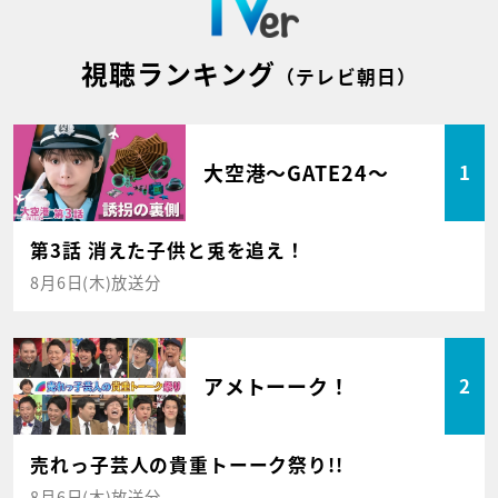
視聴ランキング
（テレビ朝日）
大空港～GATE24～
1
第3話 消えた子供と兎を追え！
8月6日(木)放送分
アメトーーク！
2
売れっ子芸人の貴重トーーク祭り!!
8月6日(木)放送分