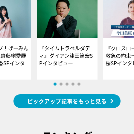
ブ！げーみん
『タイムトラベルダデ
『クロスロー
E齋藤樹愛羅
ィ』ダイアン津田篤宏S
救急の約束
香SPインタ
Pインタビュー
桜SPイ
ピックアップ記事をもっと見る