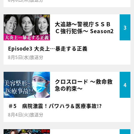
大追跡～警視庁ＳＳＢ
3
Ｃ強行犯係～ Season2
Episode3 大炎上…暴走する正義
8月5日(水)放送分
クロスロード ～救命救
4
急の約束～
＃5 病院激震！パワハラ＆医療事故!?
8月4日(火)放送分