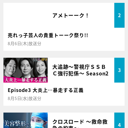
アメトーーク！
2
売れっ子芸人の貴重トーーク祭り!!
8月6日(木)放送分
大追跡～警視庁ＳＳＢ
3
Ｃ強行犯係～ Season2
Episode3 大炎上…暴走する正義
8月5日(水)放送分
クロスロード ～救命救
4