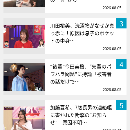
2026.08.05
3
川田裕美、洗濯物がなぜか真
っ赤に！原因は息子のポケッ
トの中身…
2026.08.05
4
“後輩”今田美桜、“先輩のパ
ワハラ問題”に持論「被害者
の話だけで…
2026.08.05
5
加藤夏希、7歳長男の連絡帳
に書かれた衝撃の“お知ら
せ” 原因不明…