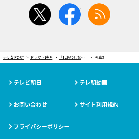
twitter
facebook
rss
テレ朝POST
ドラマ・映画
『しあわせな結婚』ついに最終回！阿部サダヲ「最後あんな展開に⁉︎」最大の秘密が明らかに
写真3
テレビ朝日
テレ朝動画
お問い合わせ
サイト利用規約
プライバシーポリシー