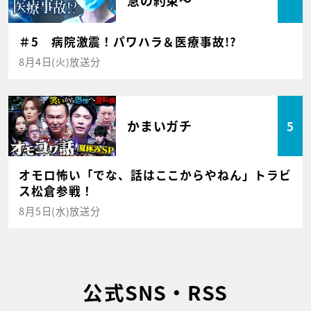
急の約束～
＃5 病院激震！パワハラ＆医療事故!?
8月4日(火)放送分
かまいガチ
5
オモロ怖い「でな、話はここからやねん」トラビ
ス松倉参戦！
8月5日(水)放送分
公式SNS・RSS