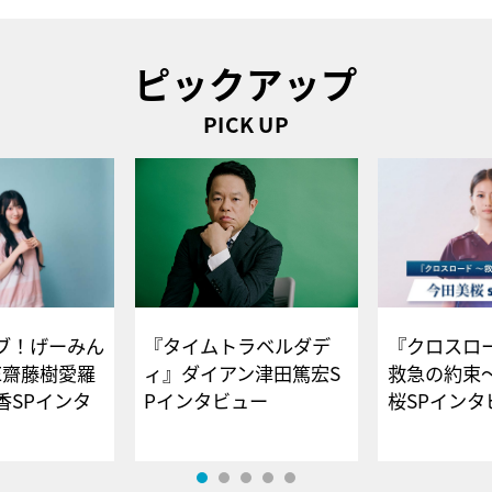
ピックアップ
PICK UP
ブ！げーみん
『タイムトラベルダデ
『クロスロー
E齋藤樹愛羅
ィ』ダイアン津田篤宏S
救急の約束
香SPインタ
Pインタビュー
桜SPイ