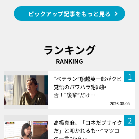
ピックアップ記事をもっと見る
ランキング
RANKING
1
“ベテラン”船越英一郎がクビ
覚悟のパワハラ謝罪拒
否！“後輩”だけ…
2026.08.05
2
高橋真麻、「コネだブサイク
だ」と叩かれるも…“マツコ
の一言”から…