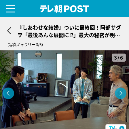
menu
テレ朝POST
『しあわせな結婚』ついに最終回！阿部サダ
ヲ「最後あんな展開に⁉︎」最大の秘密が明ら
かに
（写真ギャラリー 3/6）
3/6