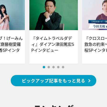
ブ！げーみん
『タイムトラベルダデ
『クロスロー
E齋藤樹愛羅
ィ』ダイアン津田篤宏S
救急の約束
香SPインタ
Pインタビュー
桜SPイ
ピックアップ記事をもっと見る