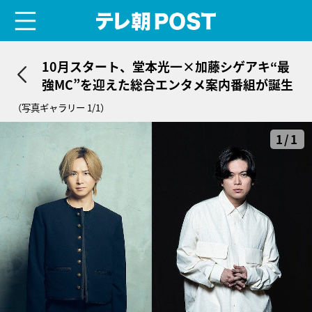
menu
テレ朝POST
10月スタート、堂本光一×加藤シゲアキ“最
強MC”を迎えた総合エンタメ案内番組が誕生
（写真ギャラリー 1/1）
1/1