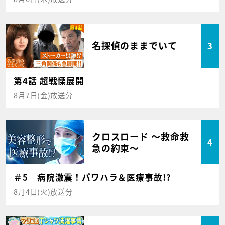
名探偵のままでいて
3
第4話 超戦慄展開
8月7日(金)放送分
クロスロード ～救命救
4
急の約束～
＃5 病院激震！パワハラ＆医療事故!?
8月4日(火)放送分