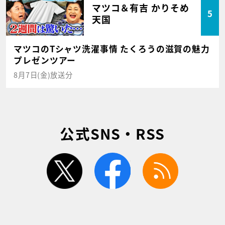
マツコ＆有吉 かりそめ
5
天国
マツコのTシャツ洗濯事情 たくろうの滋賀の魅力
プレゼンツアー
8月7日(金)放送分
公式SNS・RSS
twitter
facebook
rss