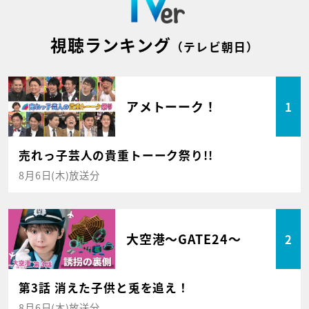
視聴ランキング
（テレビ朝日）
アメトーーク！
1
売れっ子芸人の貴重トーーク祭り!!
8月6日(木)放送分
大空港～GATE24～
2
第3話 消えた子供と兎を追え！
8月6日(木)放送分