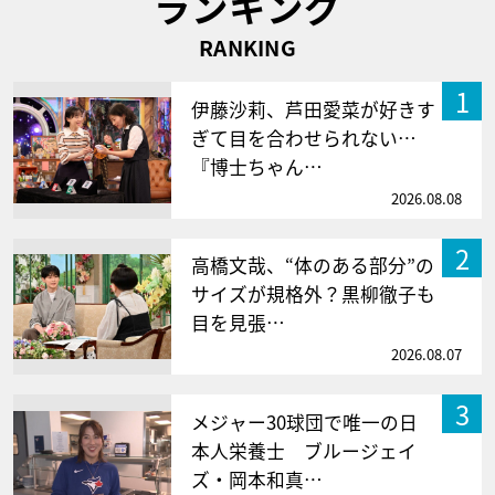
ランキング
RANKING
1
伊藤沙莉、芦田愛菜が好きす
ぎて目を合わせられない…
『博士ちゃん…
2026.08.08
2
高橋文哉、“体のある部分”の
サイズが規格外？黒柳徹子も
目を見張…
2026.08.07
3
メジャー30球団で唯一の日
本人栄養士 ブルージェイ
ズ・岡本和真…