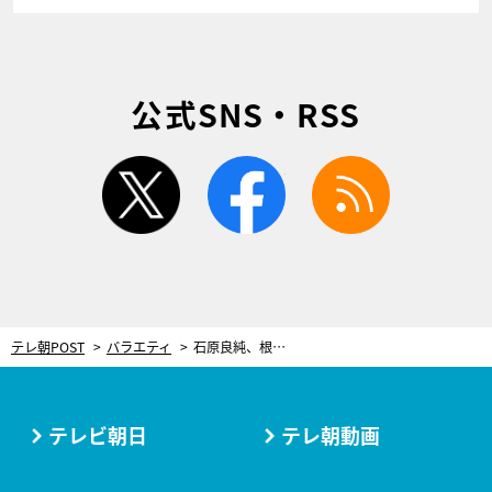
公式SNS・RSS
twitter
facebook
rss
テレ朝POST
バラエティ
石原良純、根拠ない発言で空気が一変！サンド伊達＆富澤とケンカ勃発「前もそれで…」
テレビ朝日
テレ朝動画