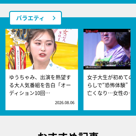
バラエティ
ゆうちゃみ、出演を熱望す
女子大生が初めての
る大人気番組を告白「オー
らしで“恐怖体験” 
ディション10回…
亡くなり…女性の…
2026.08.06
2