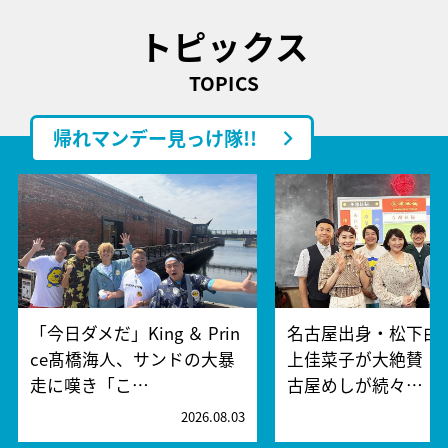
トピックス
TOPICS
帰れマンデー見っけ隊!!
「今日ダメだ」King ＆ Prin
名古屋出身・松下由
ce髙橋海人、サンドの大暴
上佳菜子が大絶賛！
走に嘆き「こ…
古屋めしが続々…
2026.08.03
2