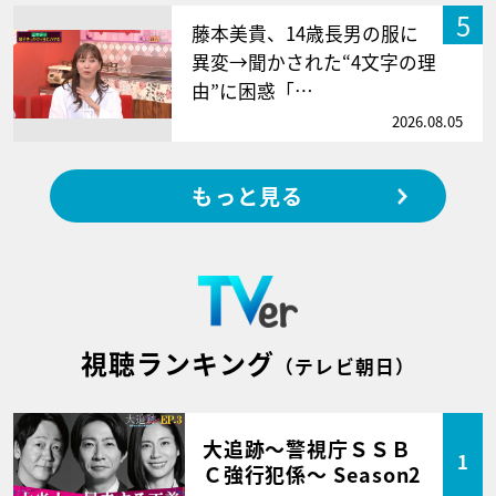
5
藤本美貴、14歳長男の服に
異変→聞かされた“4文字の理
由”に困惑「…
2026.08.05
もっと見る
視聴ランキング
（テレビ朝日）
大追跡～警視庁ＳＳＢ
1
Ｃ強行犯係～ Season2