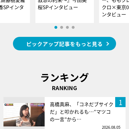
香SPインタ
桜SPインタビュー
クロ×東京0
ンタビュー
ピックアップ記事をもっと見る
ランキング
RANKING
1
高橋真麻、「コネだブサイク
だ」と叩かれるも…“マツコ
の一言”から…
2026.08.05