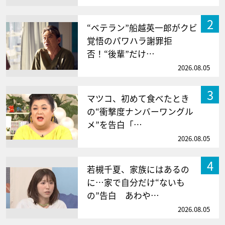
2
“ベテラン”船越英一郎がクビ
覚悟のパワハラ謝罪拒
否！“後輩”だけ…
2026.08.05
3
マツコ、初めて食べたとき
の“衝撃度ナンバーワングル
メ”を告白「…
2026.08.05
4
若槻千夏、家族にはあるの
に…家で自分だけ“ないも
の”告白 あわや…
2026.08.05