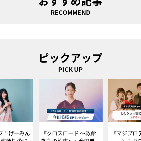
おすすめ記事
RECOMMEND
ピックアップ
PICK UP
ブ！げーみん
『クロスロード ～救命
『マジプロ
E齋藤樹愛羅
救急の約束～』今田美
ー、ももク