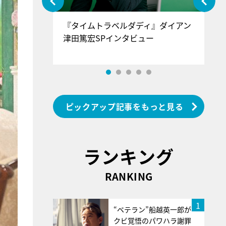
ぐ』＝LOV
『タイムトラベルダディ』ダイアン
『
香SPインタ
津田篤宏SPインタビュー
～
ピックアップ記事をもっと見る
ランキング
RANKING
1
“ベテラン”船越英一郎が
クビ覚悟のパワハラ謝罪