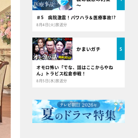
～
＃5 病院激震！パワハラ＆医療事故!?
8月4日(火)放送分
かまいガチ
5
オモロ怖い「でな、話はここからやね
ん」トラビス松倉参戦！
8月5日(水)放送分