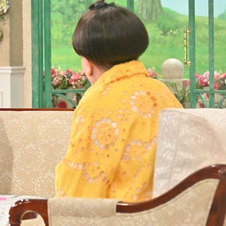
『アイ＝ラブ！げーみん
E齋藤樹愛羅＆佐々木舞
ビュー