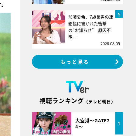
す」
5
加藤夏希、7歳長男の連
絡帳に書かれた衝撃
の“お知らせ” 原因不
明…
2026.08.05
もっと見る
視聴ランキング
（テレビ朝日）
大空港～GATE2
1
4～