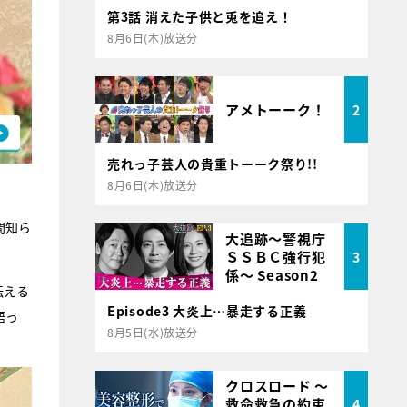
第3話 消えた子供と兎を追え！
8月6日(木)放送分
アメトーーク！
2
売れっ子芸人の貴重トーーク祭り!!
8月6日(木)放送分
間知ら
大追跡～警視庁
ＳＳＢＣ強行犯
3
係～ Season2
伝える
Episode3 大炎上…暴走する正義
語っ
8月5日(水)放送分
クロスロード ～
救命救急の約束
4