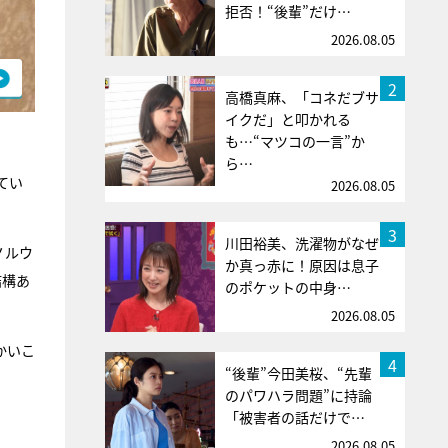
拒否！“後輩”だけ…
2026.08.05
2
高橋真麻、「コネだブサ
イクだ」と叩かれる
も…“マツコの一言”か
ら…
てい
2026.08.05
3
川田裕美、洗濯物がなぜ
ノルウ
か真っ赤に！原因は息子
結構あ
のポケットの中身…
2026.08.05
かいこ
4
“後輩”今田美桜、“先輩
のパワハラ問題”に持論
「被害者の話だけで…
2026.08.05