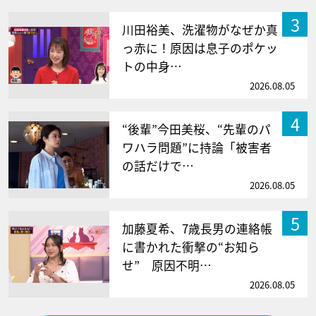
3
川田裕美、洗濯物がなぜか真
っ赤に！原因は息子のポケッ
トの中身…
2026.08.05
4
“後輩”今田美桜、“先輩のパ
ワハラ問題”に持論「被害者
の話だけで…
2026.08.05
5
加藤夏希、7歳長男の連絡帳
に書かれた衝撃の“お知ら
せ” 原因不明…
2026.08.05