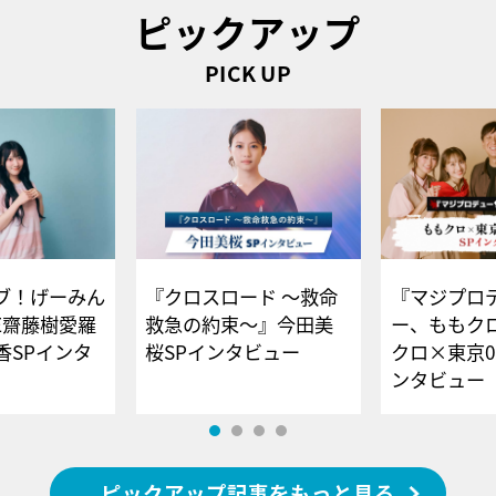
ピックアップ
PICK UP
ブ！げーみん
『クロスロード ～救命
『マジプロ
E齋藤樹愛羅
救急の約束～』今田美
ー、ももク
香SPインタ
桜SPインタビュー
クロ×東京0
ンタビュー
ピックアップ記事をもっと見る