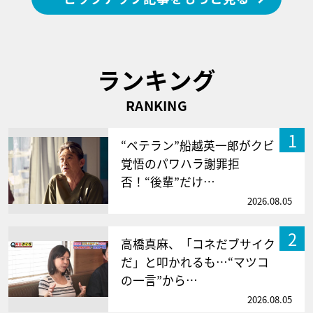
ランキング
RANKING
1
“ベテラン”船越英一郎がクビ
覚悟のパワハラ謝罪拒
否！“後輩”だけ…
2026.08.05
2
高橋真麻、「コネだブサイク
だ」と叩かれるも…“マツコ
の一言”から…
2026.08.05