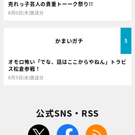
売れっ子芸人の貴重トーーク祭り!!
8月6日(木)放送分
かまいガチ
5
オモロ怖い「でな、話はここからやねん」トラビ
ス松倉参戦！
8月5日(水)放送分
公式SNS・RSS
twitter
facebook
rss