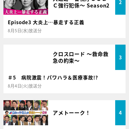
2
Ｃ強行犯係～ Season2
Episode3 大炎上…暴走する正義
8月5日(水)放送分
クロスロード ～救命救
3
急の約束～
＃5 病院激震！パワハラ＆医療事故!?
8月4日(火)放送分
アメトーーク！
4