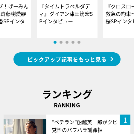
ブ！げーみん
『タイムトラベルダデ
『クロスロー
E齋藤樹愛羅
ィ』ダイアン津田篤宏S
救急の約束
香SPインタ
Pインタビュー
桜SPイ
ピックアップ記事をもっと見る
ランキング
RANKING
1
“ベテラン”船越英一郎がクビ
覚悟のパワハラ謝罪拒