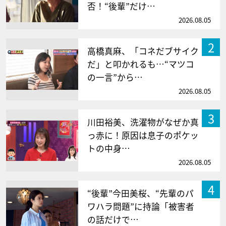
否！“後輩”だけ…
2026.08.05
2
高橋真麻、「コネだブサイク
だ」と叩かれるも…“マツコ
の一言”から…
2026.08.05
3
川田裕美、洗濯物がなぜか真
っ赤に！原因は息子のポケッ
トの中身…
2026.08.05
4
“後輩”今田美桜、“先輩のパ
ワハラ問題”に持論「被害者
の話だけで…