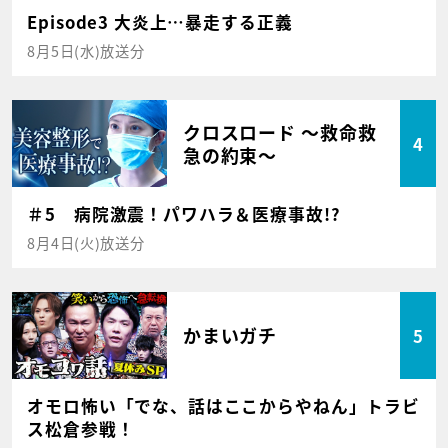
Episode3 大炎上…暴走する正義
8月5日(水)放送分
クロスロード ～救命救
4
急の約束～
＃5 病院激震！パワハラ＆医療事故!?
8月4日(火)放送分
かまいガチ
5
オモロ怖い「でな、話はここからやねん」トラビ
ス松倉参戦！