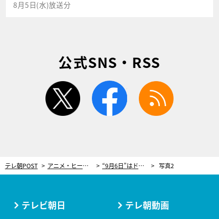
8月5日(水)放送分
公式SNS・RSS
twitter
facebook
rss
テレ朝POST
アニメ・ヒーロー
“9月6日”はドラえもんDAY！『誕生日スペシャル』の前に直前SP、YouTube生配信も
写真2
テレビ朝日
テレ朝動画