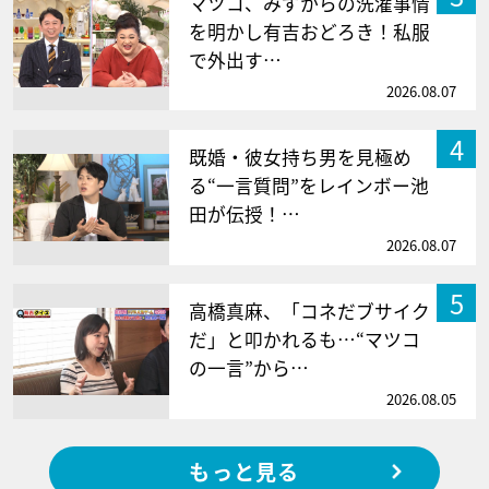
マツコ、みずからの洗濯事情
を明かし有吉おどろき！私服
で外出す…
2026.08.07
4
既婚・彼女持ち男を見極め
る“一言質問”をレインボー池
田が伝授！…
2026.08.07
5
高橋真麻、「コネだブサイク
だ」と叩かれるも…“マツコ
の一言”から…
2026.08.05
もっと見る