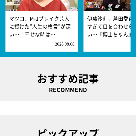
マツコ、M-1ブレイク芸人
伊藤沙莉、芦田愛菜
に授けた“人生の格言”が深
すぎて目を合わせら
い…「幸せな時は…
い…『博士ちゃん』
2026.08.08
2
おすすめ記事
RECOMMEND
ピックアップ