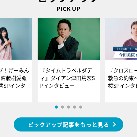
PICK UP
ブ！げーみん
『タイムトラベルダデ
『クロスロー
E齋藤樹愛羅
ィ』ダイアン津田篤宏S
救急の約束
香SPインタ
Pインタビュー
桜SPイ
ピックアップ記事をもっと見る