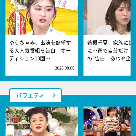
ゆうちゃみ、出演を熱望す
若槻千夏、家族には
る大人気番組を告白「オー
に…家で自分だけ“
ディション10回…
の”告白 あわや企…
2026.08.06
2
バラエティ