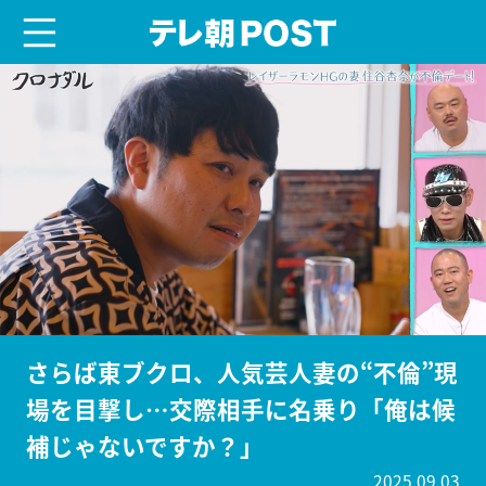
menu
テレ朝POST
さらば東ブクロ、人気芸人妻の“不倫”現
場を目撃し…交際相手に名乗り「俺は候
補じゃないですか？」
2025.09.03