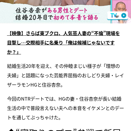
【映像】さらば東ブクロ、人気芸人妻の“不倫”現場を
目撃し…交際相手に名乗り「俺は候補じゃないです
か？」
結婚生活20年を迎え、その仲睦まじい様子が「理想の
夫婦」と話題になった芸能界屈指のおしどり夫婦・レイ
ザーラモンHGと住谷杏奈。
今回のNTRデートでは、HGの妻・住谷杏奈が長い結婚
生活の中で普段言えない夫への本音をイケメンとのデー
トを通してぶっちゃけた。