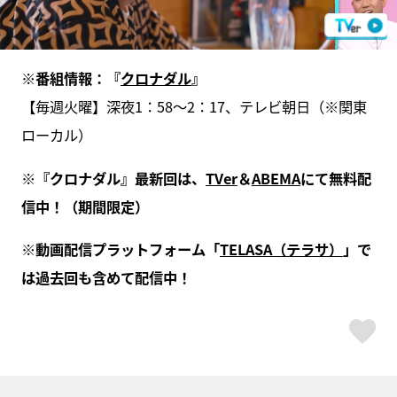
※番組情報：『
クロナダル
』
【毎週火曜】深夜1：58〜2：17、テレビ朝日（※関東
ローカル）
※『クロナダル』最新回は、
TVer
＆
ABEMA
にて無料配
信中！（期間限定）
※動画配信プラットフォーム「
TELASA（テラサ）
」で
は過去回も含めて配信中！
ス