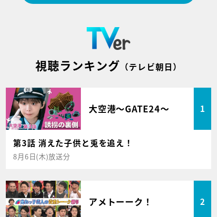
視聴ランキング
（テレビ朝日）
大空港～GATE24～
1
第3話 消えた子供と兎を追え！
8月6日(木)放送分
アメトーーク！
2