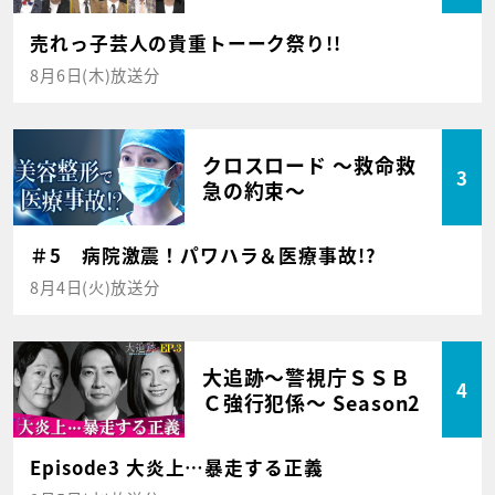
売れっ子芸人の貴重トーーク祭り!!
8月6日(木)放送分
クロスロード ～救命救
3
急の約束～
＃5 病院激震！パワハラ＆医療事故!?
8月4日(火)放送分
大追跡～警視庁ＳＳＢ
4
Ｃ強行犯係～ Season2
Episode3 大炎上…暴走する正義