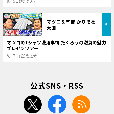
8月5日(水)放送分
マツコ＆有吉 かりそめ
5
天国
マツコのTシャツ洗濯事情 たくろうの滋賀の魅力
プレゼンツアー
8月7日(金)放送分
公式SNS・RSS
twitter
facebook
rss