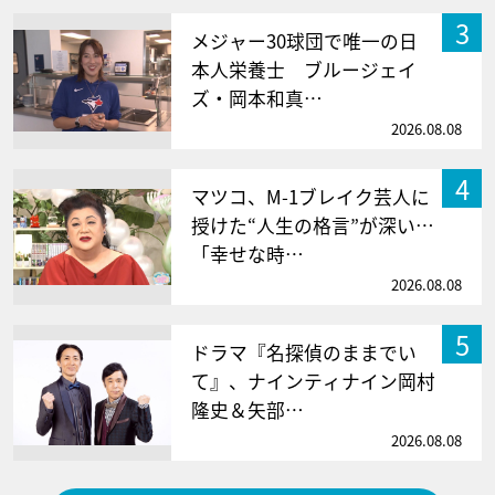
3
メジャー30球団で唯一の日
本人栄養士 ブルージェイ
ズ・岡本和真…
2026.08.08
4
マツコ、M-1ブレイク芸人に
授けた“人生の格言”が深い…
「幸せな時…
2026.08.08
5
ドラマ『名探偵のままでい
て』、ナインティナイン岡村
隆史＆矢部…
2026.08.08