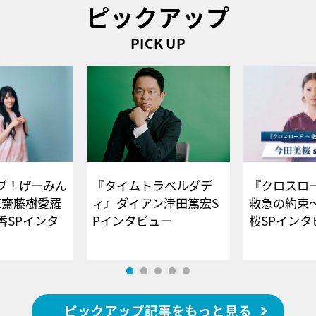
ピックアップ
PICK UP
ブ！げーみん
『タイムトラベルダデ
『クロスロー
E齋藤樹愛羅
ィ』ダイアン津田篤宏S
救急の約束
香SPインタ
Pインタビュー
桜SPイ
ピックアップ記事をもっと見る