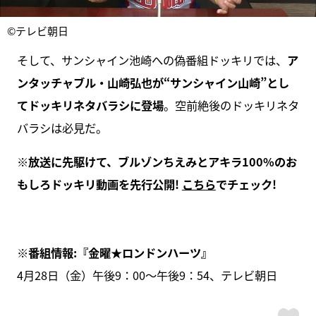
©テレビ朝日
そして、サンシャイン池崎への偽番組ドッキリでは、
ア
ンタッチャブル・山崎弘也が“サンシャイン山崎”とし
てドッキリネタバラシに登場
。空前絶後のドッキリネタ
バラシは必見だ。
※放送に先駆けて、ブルゾンちえみとアキラ100%のお
もしろドッキリ動画を先行公開!
こちら
でチェック!
※番組情報:『金曜★ロンドンハーツ』
4月28日（金）午後9：00～午後9：54、テレビ朝日
ス