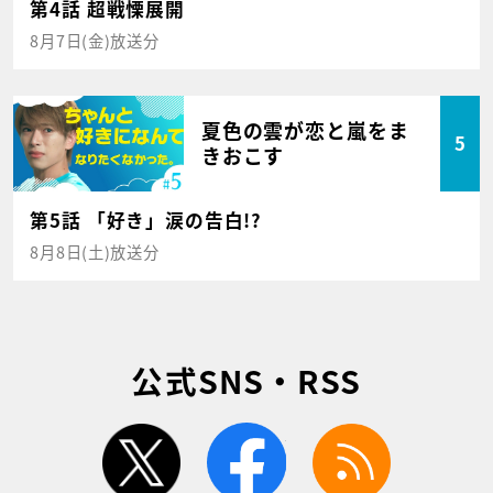
第4話 超戦慄展開
8月7日(金)放送分
夏色の雲が恋と嵐をま
5
きおこす
第5話 「好き」涙の告白!?
8月8日(土)放送分
公式SNS・RSS
twitter
facebook
rss