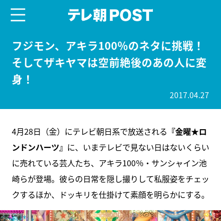
menu
テレ朝POST
フジモン、アキラ100％のネタに挑戦！
そしてザキヤマは空前絶後のあの人に変
身！
2017.04.27
4月28日（金）にテレビ朝日系で放送される
『金曜★ロ
ンドンハーツ』
に、いまテレビで見ない日はないくらい
に売れている芸人たち、アキラ100％・サンシャイン池
崎らが登場。彼らの日常を隠し撮りして私服姿をチェッ
クするほか、ドッキリを仕掛けて素顔を明らかにする。