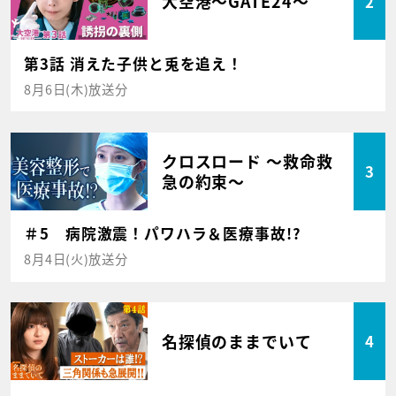
大空港～GATE24～
2
第3話 消えた子供と兎を追え！
8月6日(木)放送分
クロスロード ～救命救
3
急の約束～
＃5 病院激震！パワハラ＆医療事故!?
8月4日(火)放送分
名探偵のままでいて
4