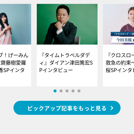
ブ！げーみん
『タイムトラベルダデ
『クロスロー
E齋藤樹愛羅
ィ』ダイアン津田篤宏S
救急の約束
香SPインタ
Pインタビュー
桜SPイ
ピックアップ記事をもっと見る