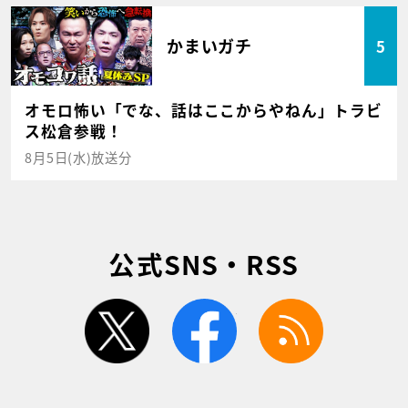
かまいガチ
5
オモロ怖い「でな、話はここからやねん」トラビ
ス松倉参戦！
8月5日(水)放送分
公式SNS・RSS
twitter
facebook
rss