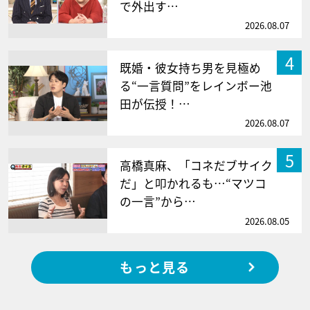
で外出す…
2026.08.07
4
既婚・彼女持ち男を見極め
る“一言質問”をレインボー池
田が伝授！…
2026.08.07
5
高橋真麻、「コネだブサイク
だ」と叩かれるも…“マツコ
の一言”から…
2026.08.05
もっと見る