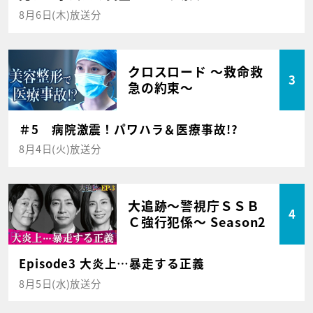
8月6日(木)放送分
クロスロード ～救命救
3
急の約束～
＃5 病院激震！パワハラ＆医療事故!?
8月4日(火)放送分
大追跡～警視庁ＳＳＢ
4
Ｃ強行犯係～ Season2
Episode3 大炎上…暴走する正義
8月5日(水)放送分