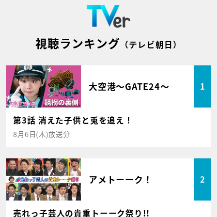
視聴ランキング
（テレビ朝日）
大空港～GATE24～
1
第3話 消えた子供と兎を追え！
8月6日(木)放送分
アメトーーク！
2
売れっ子芸人の貴重トーーク祭り!!