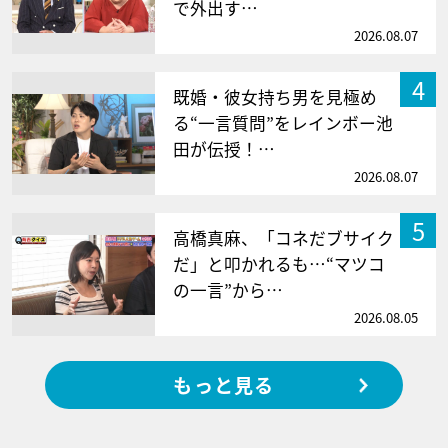
で外出す…
2026.08.07
4
既婚・彼女持ち男を見極め
る“一言質問”をレインボー池
田が伝授！…
2026.08.07
5
高橋真麻、「コネだブサイク
だ」と叩かれるも…“マツコ
の一言”から…
2026.08.05
もっと見る