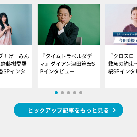
ブ！げーみん
『タイムトラベルダデ
『クロスロー
E齋藤樹愛羅
ィ』ダイアン津田篤宏S
救急の約束
香SPインタ
Pインタビュー
桜SPイ
ピックアップ記事をもっと見る