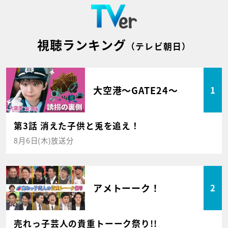
視聴ランキング
（テレビ朝日）
大空港～GATE24～
1
第3話 消えた子供と兎を追え！
8月6日(木)放送分
アメトーーク！
2
売れっ子芸人の貴重トーーク祭り!!