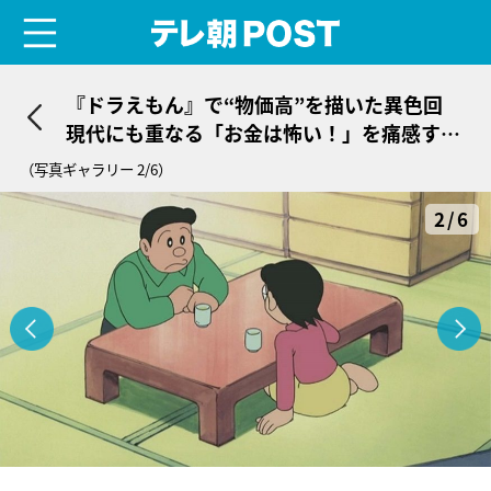
menu
テレ朝POST
『ドラえもん』で“物価高”を描いた異色回
現代にも重なる「お金は怖い！」を痛感する
深いエピソード
（写真ギャラリー 2/6）
2/6