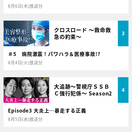
8月6日(木)放送分
クロスロード ～救命救
3
急の約束～
＃5 病院激震！パワハラ＆医療事故!?
8月4日(火)放送分
大追跡～警視庁ＳＳＢ
4
Ｃ強行犯係～ Season2
Episode3 大炎上…暴走する正義
8月5日(水)放送分