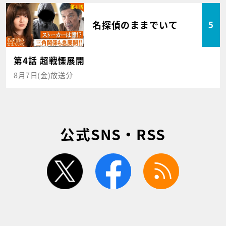
名探偵のままでいて
5
第4話 超戦慄展開
8月7日(金)放送分
公式SNS・RSS
twitter
facebook
rss