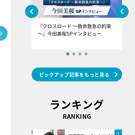
ぐ』＝LOV
『クロスロード ～救命救急の約束
『
香SPインタ
～』今田美桜SPインタビュー
ロ
ン
ピックアップ記事をもっと見る
ランキング
RANKING
1