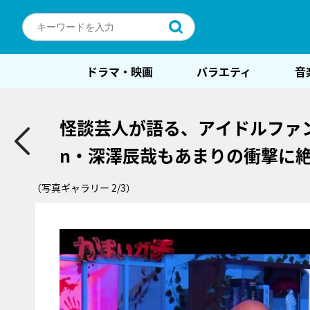
ドラマ・映画
バラエティ
音
怪談芸人が語る、アイドルファン
n・深澤辰哉もあまりの衝撃に
（写真ギャラリー 2/3）