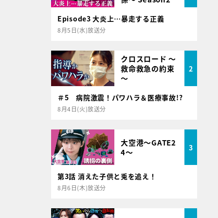
Episode3 大炎上…暴走する正義
8月5日(水)放送分
クロスロード ～
救命救急の約束
2
～
＃5 病院激震！パワハラ＆医療事故!?
8月4日(火)放送分
大空港～GATE2
3
4～
第3話 消えた子供と兎を追え！
8月6日(木)放送分