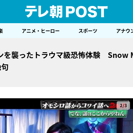
テレ
楽
アニメ・ヒーロー
スポーツ
アナウ
を襲ったトラウマ級恐怖体験 Snow 
絶句
2/3