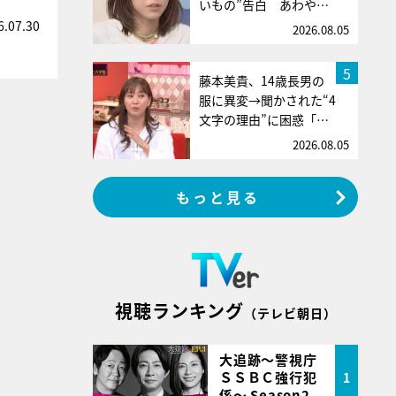
いもの”告白 あわや…
6.07.30
2026.08.05
5
藤本美貴、14歳長男の
服に異変→聞かされた“4
文字の理由”に困惑「…
2026.08.05
もっと見る
視聴ランキング
（テレビ朝日）
大追跡～警視庁
ＳＳＢＣ強行犯
1
係～ Season2