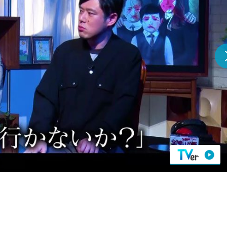
『アイ＝ラブ！げーみん
E齋藤樹愛羅＆佐々木舞
ビュー