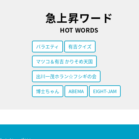
急上昇ワード
HOT WORDS
バラエティ
有吉クイズ
マツコ＆有吉 かりそめ天国
出川一茂ホラン☆フシギの会
博士ちゃん
ABEMA
EIGHT-JAM