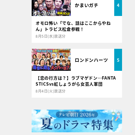
かまいガチ
4
オモロ怖い「でな、話はここからやね
ん」トラビス松倉参戦！
8月5日(水)放送分
ロンドンハーツ
5
【恋の行方は？】ラブマゲドン…FANTA
STICSvs紅しょうがら女芸人軍団
8月4日(火)放送分