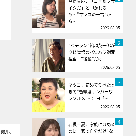
高橋真麻、「コネだブサ
イクだ」と叩かれる
も…“マツコの一言”か
ら…
2026.08.05
2
“ベテラン”船越英一郎が
クビ覚悟のパワハラ謝罪
拒否！“後輩”だけ…
2026.08.05
3
マツコ、初めて食べたと
きの“衝撃度ナンバーワ
ングルメ”を告白「…
2026.08.05
4
若槻千夏、家族にはある
のに…家で自分だけ“な
ン河井、