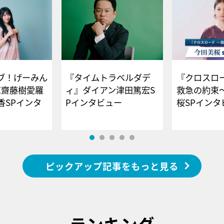
ブ！げーみん
『タイムトラベルダデ
『クロスロー
E齋藤樹愛羅
ィ』ダイアン津田篤宏S
救急の約束
香SPインタ
Pインタビュー
桜SPイ
ピックアップ記事をもっと見る
ランキング