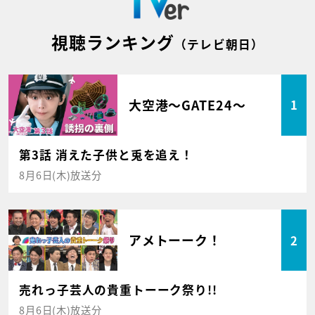
視聴ランキング
（テレビ朝日）
大空港～GATE24～
1
第3話 消えた子供と兎を追え！
8月6日(木)放送分
アメトーーク！
2
売れっ子芸人の貴重トーーク祭り!!
8月6日(木)放送分