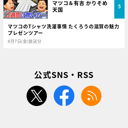
マツコ＆有吉 かりそめ
5
天国
マツコのTシャツ洗濯事情 たくろうの滋賀の魅力
プレゼンツアー
8月7日(金)放送分
公式SNS・RSS
twitter
facebook
rss