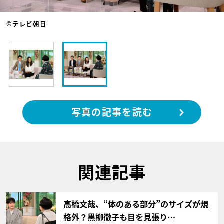
©テレビ朝日
写真の記事を読む
関連記事
サムネイル
高橋文哉、“体のある部分”のサイズが規
格外？黒柳徹子も目を見張り…