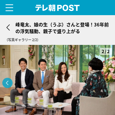
menu
テレ朝POST
峰竜太、娘の生（うぶ）さんと登場！36年前
の浮気騒動、親子で盛り上がる
（写真ギャラリー 2/2）
2/2