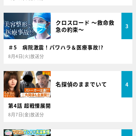
クロスロード ～救命救
3
急の約束～
＃5 病院激震！パワハラ＆医療事故!?
8月4日(火)放送分
名探偵のままでいて
4
第4話 超戦慄展開
8月7日(金)放送分