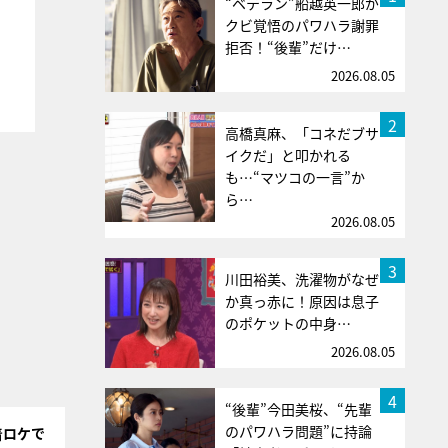
“ベテラン”船越英一郎が
クビ覚悟のパワハラ謝罪
拒否！“後輩”だけ…
2026.08.05
2
高橋真麻、「コネだブサ
イクだ」と叩かれる
も…“マツコの一言”か
ら…
2026.08.05
3
川田裕美、洗濯物がなぜ
か真っ赤に！原因は息子
のポケットの中身…
2026.08.05
4
“後輩”今田美桜、“先輩
のパワハラ問題”に持論
着ロケで