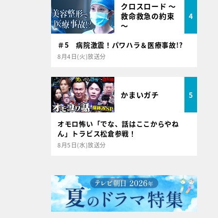
クロスロード ～
救命救急の約束
4
～
＃5 病院激震！パワハラ＆医療事故!?
8月4日(火)放送分
かまいガチ
5
オモロ怖い「でな、話はここからやね
ん」トラビス松倉参戦！
8月5日(水)放送分