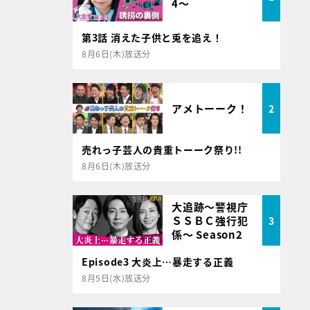
4～
第3話 消えた子供と兎を追え！
8月6日(木)放送分
アメトーーク！
2
売れっ子芸人の貴重トーーク祭り!!
8月6日(木)放送分
大追跡～警視庁
ＳＳＢＣ強行犯
3
係～ Season2
Episode3 大炎上…暴走する正義
8月5日(水)放送分