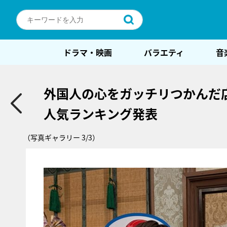
ドラマ・映画
バラエティ
音
外国人の心をガッチリつかんだ店
人気ランキング発表
（写真ギャラリー 3/3）