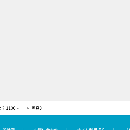
外国人の心をガッチリつかんだ店は？ 1106人に大調査、日本の飲食チェーン人気ランキング発表
写真3
レ朝動画
お問い合わせ
サイト利用規約
プ