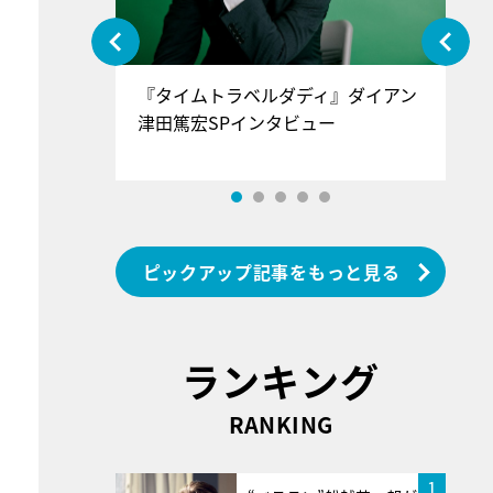
ぐ』＝LOV
『タイムトラベルダディ』ダイアン
『
香SPインタ
津田篤宏SPインタビュー
～
ピックアップ記事をもっと見る
ランキング
RANKING
1