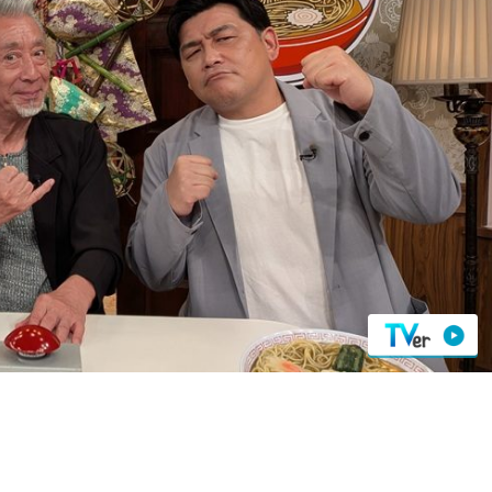
『アイ＝ラブ！げーみん
E齋藤樹愛羅＆佐々木舞
ビュー