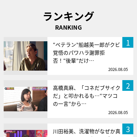
ランキング
RANKING
1
“ベテラン”船越英一郎がクビ
覚悟のパワハラ謝罪拒
否！“後輩”だけ…
2026.08.05
2
高橋真麻、「コネだブサイク
だ」と叩かれるも…“マツコ
の一言”から…
2026.08.05
3
川田裕美、洗濯物がなぜか真