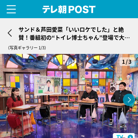
menu
テレ朝POST
サンド＆芦田愛菜「いいロケでした」と絶
賛！番組初の“トイレ博士ちゃん”登場で大喜
び
（写真ギャラリー 1/3）
1/3