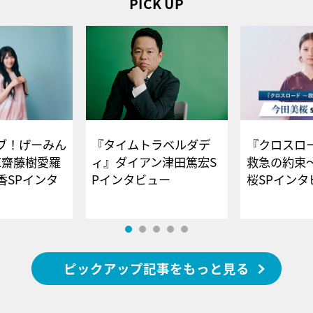
PICK UP
ブ！げーみん
『タイムトラベルダデ
『クロスロー
E齋藤樹愛羅
ィ』ダイアン津田篤宏S
救急の約束
香SPインタ
Pインタビュー
桜SPイ
ピックアップ記事をもっと見る