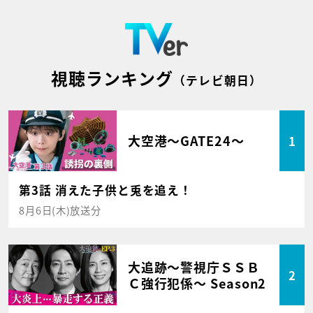
視聴ランキング
（テレビ朝日）
大空港～GATE24～
1
第3話 消えた子供と兎を追え！
8月6日(木)放送分
大追跡～警視庁ＳＳＢ
2
Ｃ強行犯係～ Season2