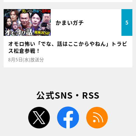
かまいガチ
5
オモロ怖い「でな、話はここからやねん」トラビ
ス松倉参戦！
8月5日(水)放送分
公式SNS・RSS
twitter
facebook
rss