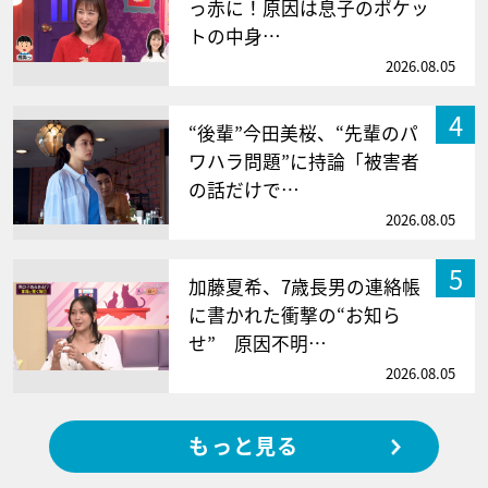
っ赤に！原因は息子のポケッ
トの中身…
2026.08.05
4
“後輩”今田美桜、“先輩のパ
ワハラ問題”に持論「被害者
の話だけで…
2026.08.05
5
加藤夏希、7歳長男の連絡帳
に書かれた衝撃の“お知ら
せ” 原因不明…
2026.08.05
もっと見る