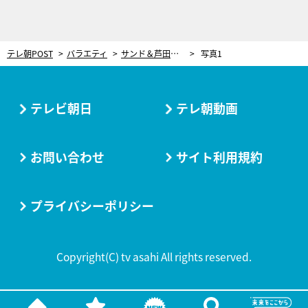
テレ朝POST
バラエティ
サンド＆芦田愛菜「いいロケでした」と絶賛！番組初の“トイレ博士ちゃん”登場で大喜び
写真1
テレビ朝日
テレ朝動画
お問い合わせ
サイト利用規約
プライバシーポリシー
Copyright(C) tv asahi All rights reserved.