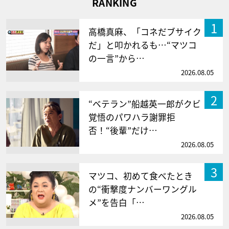
RANKING
1
高橋真麻、「コネだブサイク
だ」と叩かれるも…“マツコ
の一言”から…
2026.08.05
2
“ベテラン”船越英一郎がクビ
覚悟のパワハラ謝罪拒
否！“後輩”だけ…
2026.08.05
3
マツコ、初めて食べたとき
の“衝撃度ナンバーワングル
メ”を告白「…
2026.08.05