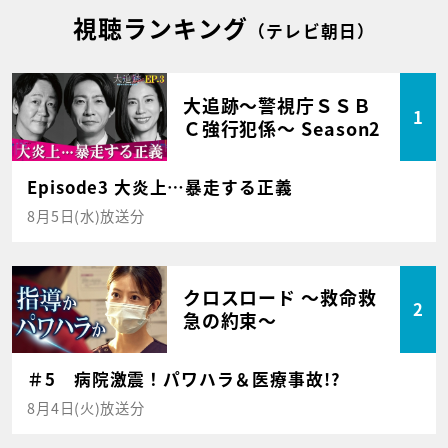
視聴ランキング
（テレビ朝日）
大追跡～警視庁ＳＳＢ
1
Ｃ強行犯係～ Season2
Episode3 大炎上…暴走する正義
8月5日(水)放送分
クロスロード ～救命救
2
急の約束～
＃5 病院激震！パワハラ＆医療事故!?
8月4日(火)放送分