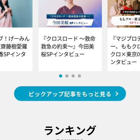
ブ！げーみん
『クロスロード ～救命
『マジプロ
E齋藤樹愛羅
救急の約束～』今田美
ー、ももク
香SPインタ
桜SPインタビュー
クロ×東京0
ンタビュー
ピックアップ記事をもっと見る
ランキング