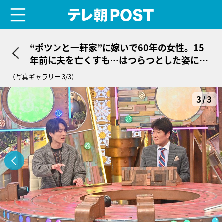
menu
テレ朝POST
“ポツンと一軒家”に嫁いで60年の女性。15
年前に夫を亡くすも…はつらつとした姿にゲ
ストも感銘
（写真ギャラリー 3/3）
3/3