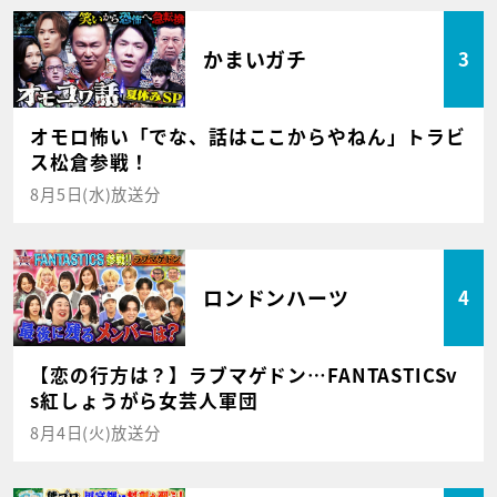
かまいガチ
3
オモロ怖い「でな、話はここからやねん」トラビ
ス松倉参戦！
8月5日(水)放送分
ロンドンハーツ
4
【恋の行方は？】ラブマゲドン…FANTASTICSv
s紅しょうがら女芸人軍団
8月4日(火)放送分