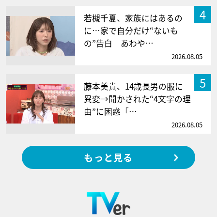
4
若槻千夏、家族にはあるの
に…家で自分だけ“ないも
の”告白 あわや…
2026.08.05
5
藤本美貴、14歳長男の服に
異変→聞かされた“4文字の理
由”に困惑「…
2026.08.05
もっと見る