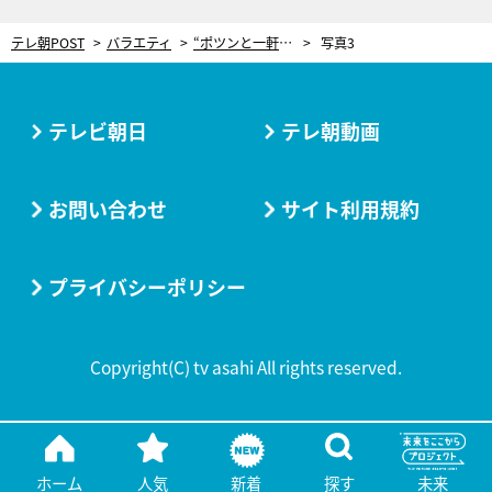
テレ朝POST
バラエティ
“ポツンと一軒家”に嫁いで60年の女性。15年前に夫を亡くすも…はつらつとした姿にゲストも感銘
写真3
テレビ朝日
テレ朝動画
お問い合わせ
サイト利用規約
プライバシーポリシー
Copyright(C) tv asahi All rights reserved.
ホーム
人気
新着
探す
未来