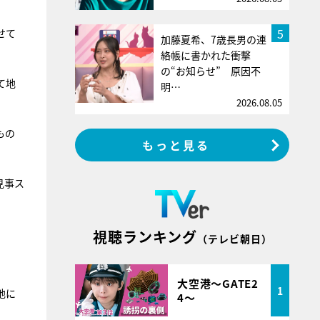
5
せて
加藤夏希、7歳長男の連
絡帳に書かれた衝撃
の“お知らせ” 原因不
て地
明…
2026.08.05
もの
もっと見る
見事ス
視聴ランキング
（テレビ朝日）
大空港～GATE2
1
地に
4～