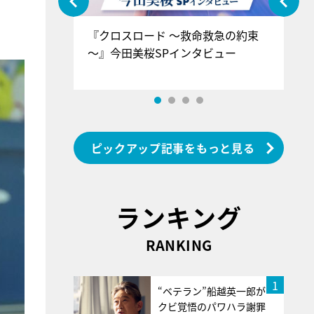
ぐ』＝LOV
『クロスロード ～救命救急の約束
『
香SPインタ
～』今田美桜SPインタビュー
ロ
ン
ピックアップ記事をもっと見る
ランキング
RANKING
1
“ベテラン”船越英一郎が
クビ覚悟のパワハラ謝罪