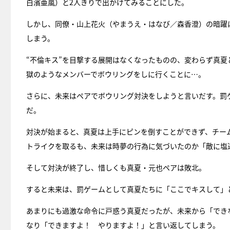
白濱亜嵐）と2人きりで出かけてみることにした。
しかし、同僚・山上花火（やまうえ・はなび／森香澄）の暗躍
しまう。
“不倫キス”を目撃する展開はなくなったものの、変わらず真
獄のようなメンバーでボウリングをしに行くことに…。
さらに、未来はペアでボウリング対決をしようと言いだす。罰
だ。
対決が始まると、真夏は上手にピンを倒すことができず、チー
トライクを取るも、未来は時夢の行為に気づいたのか「敵に塩
そして対決が終了し、惜しくも真夏・元也ペアは敗北。
すると未来は、罰ゲームとして真夏たちに「ここでキスして」
あまりにも過激な命令に戸惑う真夏だったが、未来から「でき
なり「できますよ！ やりますよ！」と言い返してしまう。