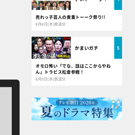
売れっ子芸人の貴重トーーク祭り!!
8月6日(木)放送分
かまいガチ
5
オモロ怖い「でな、話はここからやね
ん」トラビス松倉参戦！
8月5日(水)放送分