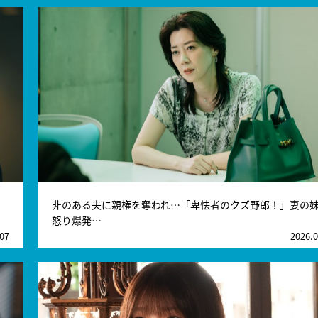
非のある夫に親権を奪われ…「卑怯者のクズ野郎！」妻の
怒り爆発…
.07
2026.0