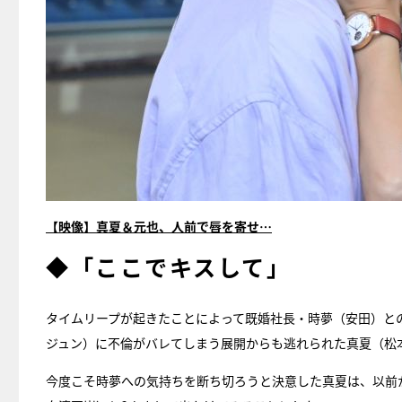
【映像】真夏＆元也、人前で唇を寄せ…
◆「ここでキスして」
タイムリープが起きたことによって既婚社長・時夢（安田）と
ジュン）に不倫がバレてしまう展開からも逃れられた真夏（松
今度こそ時夢への気持ちを断ち切ろうと決意した真夏は、以前