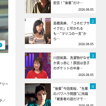
拒否！“後輩”だけ…
2026.08.05
2
高橋真麻、「コネだブサ
イクだ」と叩かれる
も…“マツコの一言”か
ら…
2026.08.05
3
川田裕美、洗濯物がなぜ
か真っ赤に！原因は息子
のポケットの中身…
2026.08.05
アリー
4
“後輩”今田美桜、“先輩
のパワハラ問題”に持論
「被害者の話だけで…
や／
2026.08.05