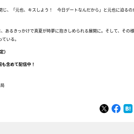
閉じ、「元也、キスしよう！ 今日デートなんだから」と元也に迫るの
は、あるきっかけで真夏が時夢に抱きしめられる展開に。そして、その
っている。
定）
回も含めて配信中！
4局
ツイート
シェ