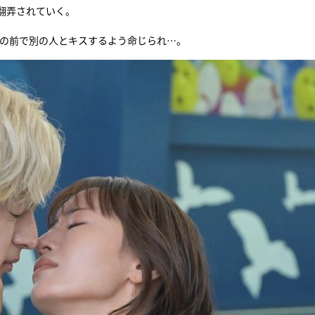
翻弄されていく。
『アイ＝ラブ！げーみん
夢の前で別の人とキスするよう命じられ…。
E齋藤樹愛羅＆佐々木舞
ビュー