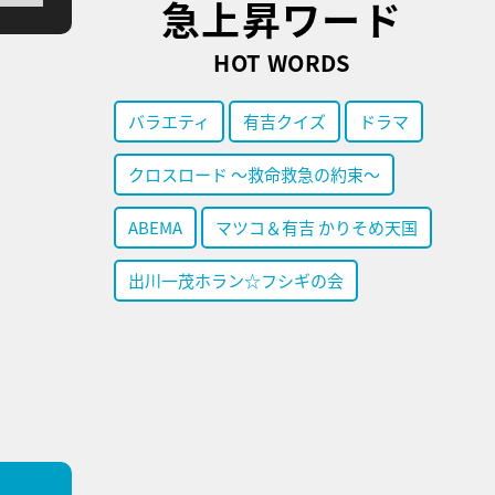
急上昇ワード
HOT WORDS
バラエティ
有吉クイズ
ドラマ
クロスロード ～救命救急の約束～
ABEMA
マツコ＆有吉 かりそめ天国
出川一茂ホラン☆フシギの会