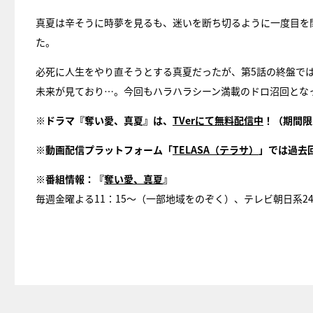
真夏は辛そうに時夢を見るも、迷いを断ち切るように一度目を
た。
必死に人生をやり直そうとする真夏だったが、第5話の終盤で
未来が見ており…。今回もハラハラシーン満載のドロ沼回とな
※ドラマ『奪い愛、真夏』は、
TVerにて無料配信中
！（期間限
※動画配信プラットフォーム「
TELASA（テラサ）
」では過去
※番組情報：『
奪い愛、真夏
』
毎週金曜よる11：15～（一部地域をのぞく）、テレビ朝日系2