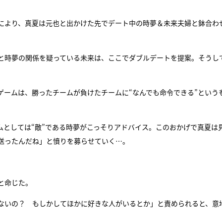
により、真夏は元也と出かけた先でデート中の時夢＆未来夫婦と鉢合わ
夏と時夢の関係を疑っている未来は、ここでダブルデートを提案。そうし
ゲームは、勝ったチームが負けたチームに“なんでも命令できる”という
ムとしては“敵”である時夢がこっそりアドバイス。このおかげで真夏は
送ったんだね」と憤りを募らせていく…。
と命じた。
ないの？ もしかしてほかに好きな人がいるとか」と責められると、意