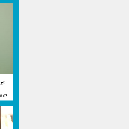
妹が
8.07