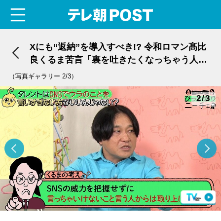
menu
テレ朝POST
Xにも“返納”を導入すべき!? 令和ロマン髙比
良くるま苦言「裏を吐きたくなっちゃう人か
らは取り上げたほうがいい」
（写真ギャラリー 2/3）
2/3