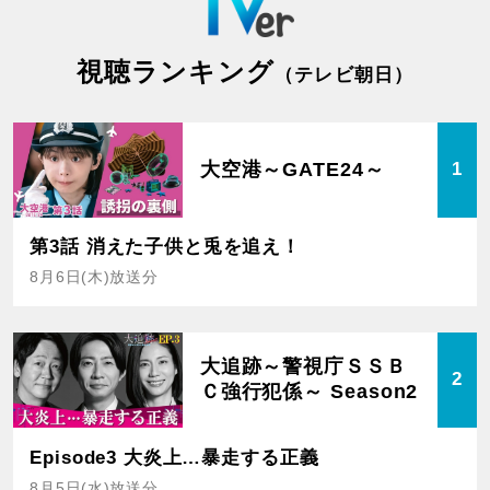
視聴ランキング
（テレビ朝日）
大空港～GATE24～
1
第3話 消えた子供と兎を追え！
8月6日(木)放送分
大追跡～警視庁ＳＳＢ
2
Ｃ強行犯係～ Season2
Episode3 大炎上…暴走する正義
8月5日(水)放送分