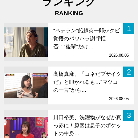
ランキング
RANKING
1
“ベテラン”船越英一郎がクビ
覚悟のパワハラ謝罪拒
否！“後輩”だけ…
2026.08.05
2
高橋真麻、「コネだブサイク
だ」と叩かれるも…“マツコ
の一言”から…
2026.08.05
3
川田裕美、洗濯物がなぜか真
っ赤に！原因は息子のポケッ
トの中身…