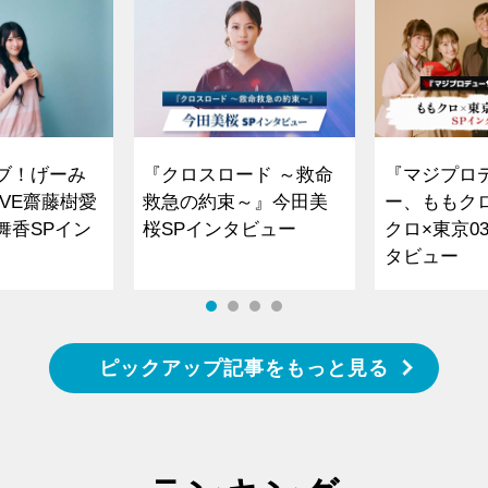
ブ！げーみ
『クロスロード ～救命
『マジプロ
VE齋藤樹愛
救急の約束～』今田美
ー、ももク
舞香SPイン
桜SPインタビュー
クロ×東京0
タビュー
ピックアップ記事をもっと見る