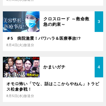
クロスロード ～救命救
3
急の約束～
＃5 病院激震！パワハラ＆医療事故!?
8月4日(火)放送分
かまいガチ
4
オモロ怖い「でな、話はここからやねん」トラビ
ス松倉参戦！
8月5日(水)放送分