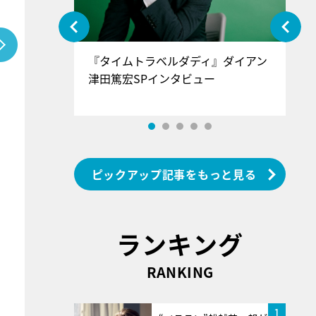
ぐ』＝LOV
『タイムトラベルダディ』ダイアン
『
香SPインタ
津田篤宏SPインタビュー
～
ピックアップ記事をもっと見る
ランキング
RANKING
1