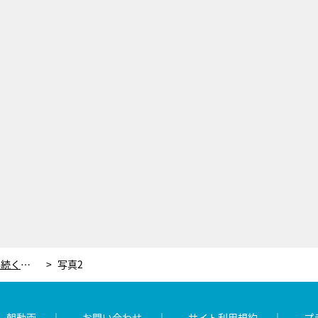
山村美紗＆紅葉も贔屓に！京都で153年続く老舗和菓子店の“食べられるお茶碗”
写真2
レ朝動画
お問い合わせ
サイト利用規約
プ