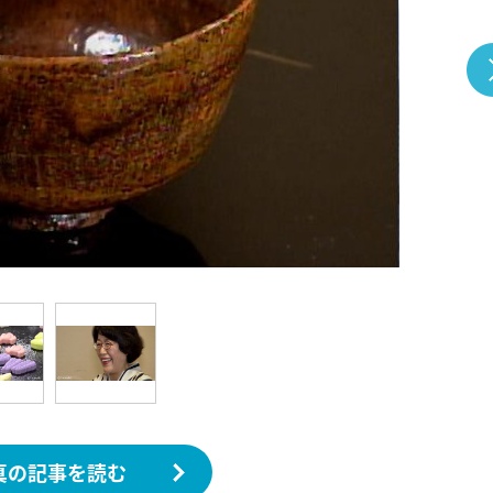
『アイ＝ラブ！げーみん
E齋藤樹愛羅＆佐々木舞
ビュー
真の記事を読む