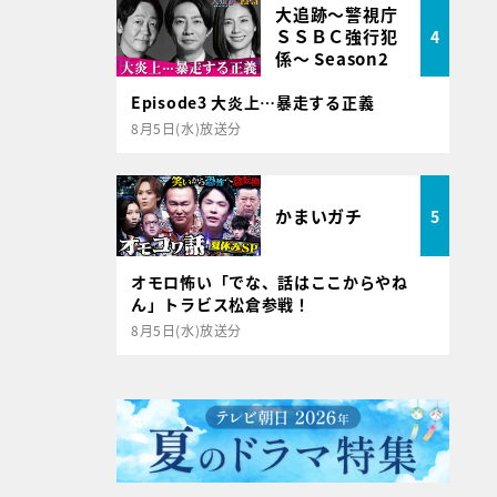
大追跡～警視庁
ＳＳＢＣ強行犯
4
係～ Season2
Episode3 大炎上…暴走する正義
8月5日(水)放送分
かまいガチ
5
オモロ怖い「でな、話はここからやね
ん」トラビス松倉参戦！
8月5日(水)放送分