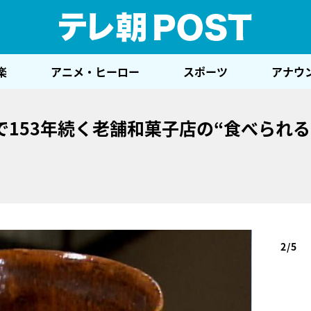
テレ
楽
アニメ・ヒーロー
スポーツ
アナウ
153年続く老舗和菓子店の“食べられ
2/5