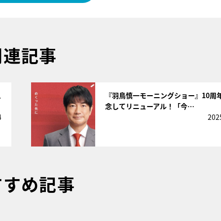
関連記事
サムネイル
ュ
『羽鳥慎一モーニングショー』10周
念してリニューアル！「今…
4
202
すすめ記事