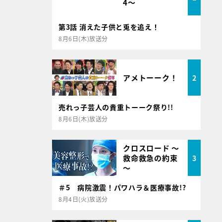
4～
第3話 消えた子供と兎を追え！
8月6日(木)放送分
アメトーーク！
2
売れっ子芸人の貴重トーーク祭り!!
8月6日(木)放送分
クロスロード ～
救命救急の約束
3
～
＃5 病院激震！パワハラ＆医療事故!?
8月4日(火)放送分