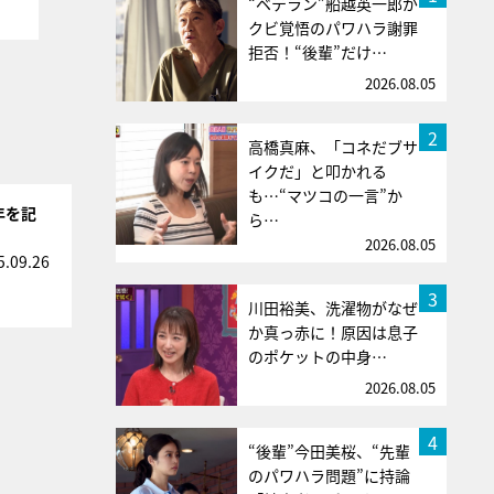
“ベテラン”船越英一郎が
クビ覚悟のパワハラ謝罪
拒否！“後輩”だけ…
2026.08.05
2
高橋真麻、「コネだブサ
イクだ」と叩かれる
も…“マツコの一言”か
年を記
ら…
2026.08.05
5.09.26
3
川田裕美、洗濯物がなぜ
か真っ赤に！原因は息子
のポケットの中身…
2026.08.05
4
“後輩”今田美桜、“先輩
のパワハラ問題”に持論