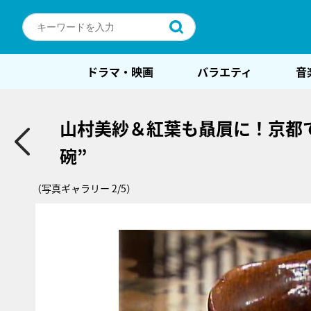
ドラマ・映画
バラエティ
音
山村美紗＆紅葉も贔屓に！京都で
碗”
（写真ギャラリー 2/5）