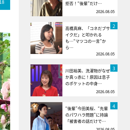
18
拒否！“後輩”だけ…
2026.08.05
2
高橋真麻、「コネだブサ
イクだ」と叩かれる
も…“マツコの一言”か
ら…
2026.08.05
3
川田裕美、洗濯物がなぜ
か真っ赤に！原因は息子
のポケットの中身…
2026.08.05
4
“後輩”今田美桜、“先輩
のパワハラ問題”に持論
「被害者の話だけで…
2026.08.05