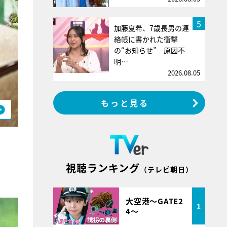
5
加藤夏希、7歳長男の連
絡帳に書かれた衝撃
の“お知らせ” 原因不
明…
2026.08.05
もっと見る
視聴ランキング
（テレビ朝日）
大空港～GATE2
1
4～