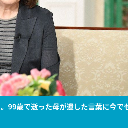
『アイ＝ラブ！げーみん
E齋藤樹愛羅＆佐々木舞
ビュー
に。99歳で逝った母が遺した言葉に今で