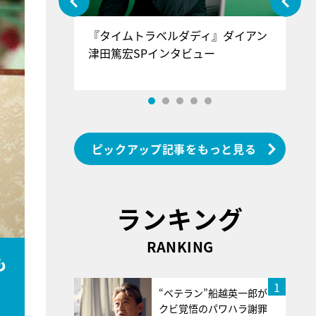
ぐ』＝LOV
『タイムトラベルダディ』ダイアン
『
香SPインタ
津田篤宏SPインタビュー
～
ピックアップ記事をもっと見る
ランキング
RANKING
も
1
“ベテラン”船越英一郎が
クビ覚悟のパワハラ謝罪