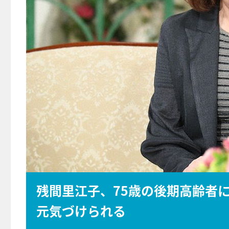
残間里江子、75歳の後期高齢者
元気づけられる