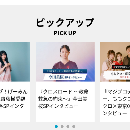
ピックアップ
PICK UP
ブ！げーみん
『クロスロード ～救命
『マジプロ
E齋藤樹愛羅
救急の約束～』今田美
ー、ももク
香SPインタ
桜SPインタビュー
クロ×東京0
ンタビュー