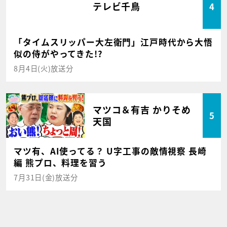
テレビ千鳥
4
「タイムスリッパー大左衛門」江戸時代から大悟
似の侍がやってきた!?
8月4日(火)放送分
マツコ＆有吉 かりそめ
5
天国
マツ有、AI使ってる？ U字工事の敵情視察 長崎
編 熊プロ、料理を習う
7月31日(金)放送分