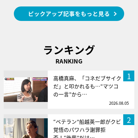
ピックアップ記事をもっと見る
ランキング
RANKING
1
高橋真麻、「コネだブサイク
だ」と叩かれるも…“マツコ
の一言”から…
2026.08.05
2
“ベテラン”船越英一郎がクビ
覚悟のパワハラ謝罪拒
否！“後輩”だけ…