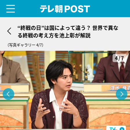
menu
テレ朝POST
“終戦の日”は国によって違う？ 世界で異な
る終戦の考え方を池上彰が解説
（写真ギャラリー 4/7）
4/7