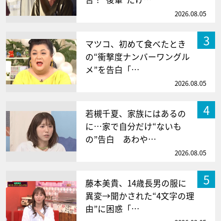
2026.08.05
3
マツコ、初めて食べたとき
の“衝撃度ナンバーワングル
メ”を告白「…
2026.08.05
4
若槻千夏、家族にはあるの
に…家で自分だけ“ないも
の”告白 あわや…
2026.08.05
5
藤本美貴、14歳長男の服に
異変→聞かされた“4文字の理
由”に困惑「…