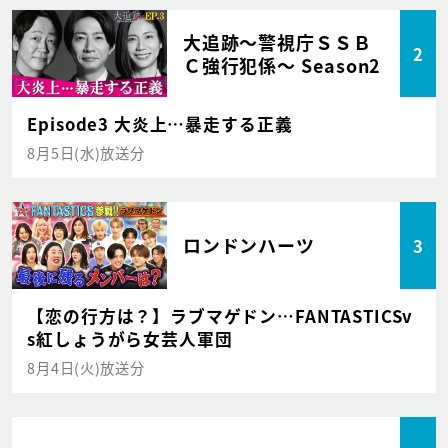
大追跡～警視庁ＳＳＢ
2
Ｃ強行犯係～ Season2
Episode3 大炎上…暴走する正義
8月5日(水)放送分
ロンドンハーツ
3
【恋の行方は？】ラブマゲドン…FANTASTICSv
s紅しょうがら女芸人軍団
8月4日(火)放送分