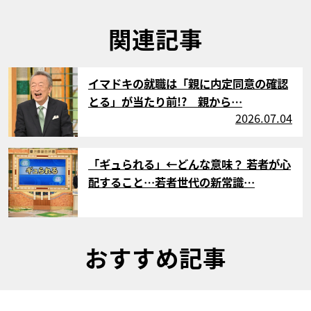
関連記事
サムネイル
イマドキの就職は「親に内定同意の確認
とる」が当たり前!? 親から…
2026.07.04
サムネイル
「ギュられる」←どんな意味？ 若者が心
配すること…若者世代の新常識…
おすすめ記事