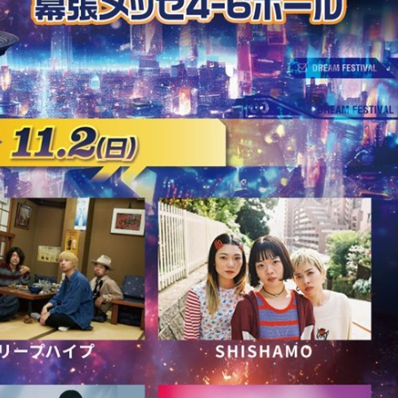
『アイ＝ラブ！げーみん
E齋藤樹愛羅＆佐々木舞
ビュー