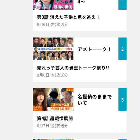
4～
第3話 消えた子供と兎を追え！
8月6日(木)放送分
アメトーーク！
2
売れっ子芸人の貴重トーーク祭り!!
8月6日(木)放送分
名探偵のままで
3
いて
第4話 超戦慄展開
8月7日(金)放送分