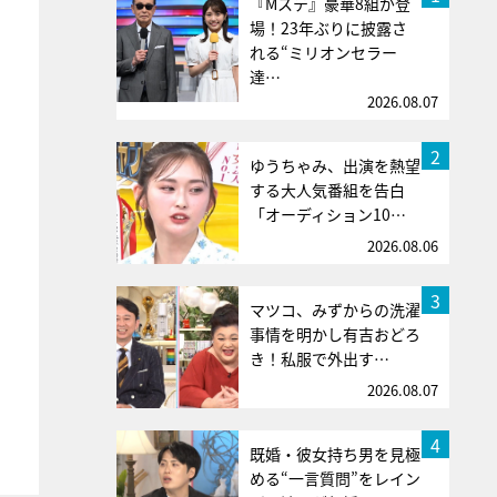
『Mステ』豪華8組が登
場！23年ぶりに披露さ
れる“ミリオンセラー
達…
2026.08.07
2
ゆうちゃみ、出演を熱望
する大人気番組を告白
「オーディション10…
2026.08.06
3
マツコ、みずからの洗濯
事情を明かし有吉おどろ
き！私服で外出す…
2026.08.07
4
既婚・彼女持ち男を見極
める“一言質問”をレイン