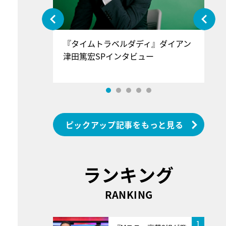
ぐ』＝LOV
『タイムトラベルダディ』ダイアン
『
香SPインタ
津田篤宏SPインタビュー
～
ピックアップ記事をもっと見る
ランキング
RANKING
1