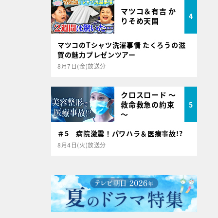
マツコ＆有吉 か
4
りそめ天国
マツコのTシャツ洗濯事情 たくろうの滋
賀の魅力プレゼンツアー
8月7日(金)放送分
クロスロード ～
救命救急の約束
5
～
＃5 病院激震！パワハラ＆医療事故!?
8月4日(火)放送分