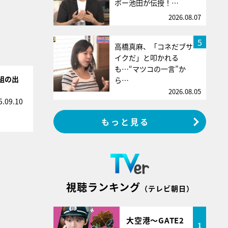
ボー池田が伝授！…
2026.08.07
5
高橋真麻、「コネだブサ
イクだ」と叩かれる
も…“マツコの一言”か
組の出
ら…
2026.08.05
5.09.10
もっと見る
視聴ランキング
（テレビ朝日）
大空港～GATE2
1