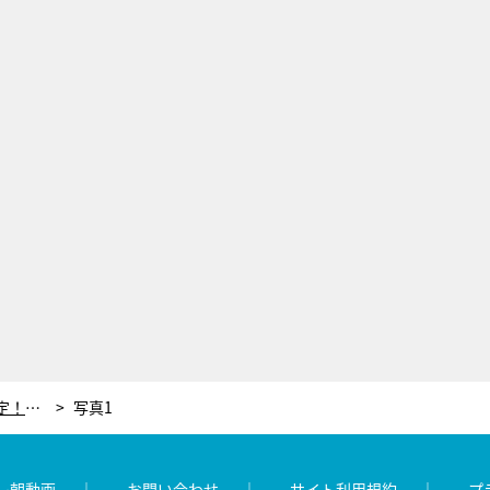
「テレ朝ドリフェス2025」今年も開催決定！第1弾出演アーティスト6組発表
写真1
レ朝動画
お問い合わせ
サイト利用規約
プ