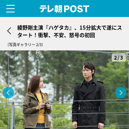
menu
テレ朝POST
綾野剛主演『ハゲタカ』、15分拡大で遂にス
タート！衝撃、不安、怒号の初回
（写真ギャラリー 2/3）
2/3