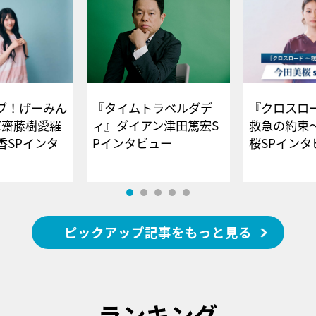
ブ！げーみん
『タイムトラベルダデ
『クロスロー
E齋藤樹愛羅
ィ』ダイアン津田篤宏S
救急の約束
香SPインタ
Pインタビュー
桜SPイ
ピックアップ記事をもっと見る
ランキング