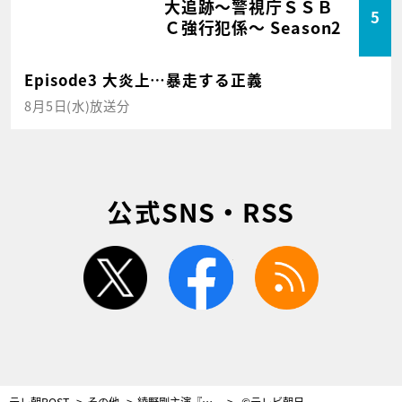
大追跡～警視庁ＳＳＢ
5
Ｃ強行犯係～ Season2
Episode3 大炎上…暴走する正義
8月5日(水)放送分
公式SNS・RSS
twitter
facebook
rss
テレ朝POST
その他
綾野剛主演『ハゲタカ』、15分拡大で遂にスタート！衝撃、不安、怒号の初回
©テレビ朝日