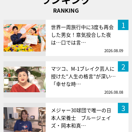
RANKING
1
世界一周旅行中に3度も再会
した男女！意気投合した夜
は…口では言…
2026.08.09
2
マツコ、M-1ブレイク芸人に
授けた“人生の格言”が深い…
「幸せな時…
2026.08.08
3
メジャー30球団で唯一の日
本人栄養士 ブルージェイ
ズ・岡本和真…