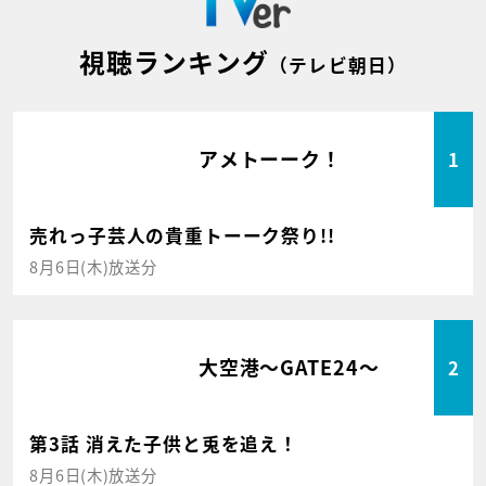
視聴ランキング
（テレビ朝日）
アメトーーク！
1
売れっ子芸人の貴重トーーク祭り!!
8月6日(木)放送分
大空港～GATE24～
2
第3話 消えた子供と兎を追え！
8月6日(木)放送分