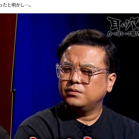
ったと明かし…。
『アイ＝ラブ！げーみん
E齋藤樹愛羅＆佐々木舞
ビュー