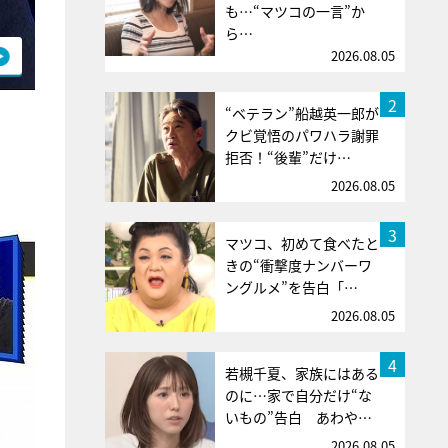
も…“マツコの一言”か
ら…
2026.08.05
2
“ベテラン”船越英一郎が
クビ覚悟のパワハラ謝罪
拒否！“後輩”だけ…
2026.08.05
3
マツコ、初めて食べたと
きの“衝撃度ナンバーワ
ングルメ”を告白「…
2026.08.05
4
若槻千夏、家族にはある
のに…家で自分だけ“な
いもの”告白 あわや…
2026.08.05