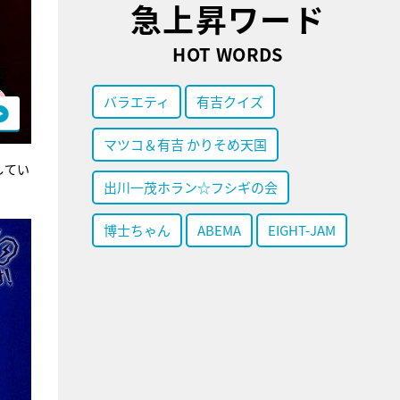
急上昇ワード
HOT WORDS
バラエティ
有吉クイズ
マツコ＆有吉 かりそめ天国
してい
出川一茂ホラン☆フシギの会
博士ちゃん
ABEMA
EIGHT-JAM