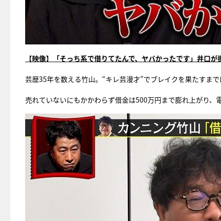
【映像】「そっち系で借りてたんで、ヤバかったです」井口が
芸歴35年を数える竹山。“キレ芸漫才”でブレイクを果たすま
売れていないにもかかわらず借金は500万円まで膨れ上がり、