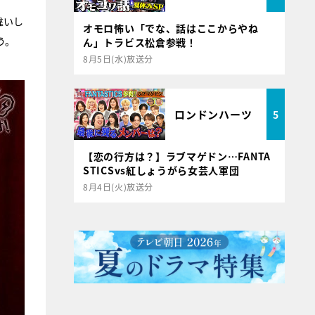
違いし
オモロ怖い「でな、話はここからやね
う。
ん」トラビス松倉参戦！
8月5日(水)放送分
ロンドンハーツ
5
【恋の行方は？】ラブマゲドン…FANTA
STICSvs紅しょうがら女芸人軍団
8月4日(火)放送分