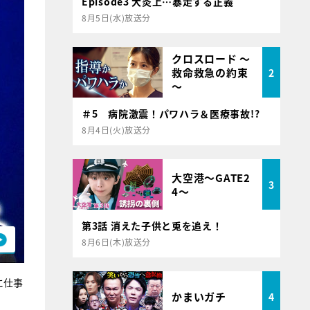
Episode3 大炎上…暴走する正義
8月5日(水)放送分
クロスロード ～
救命救急の約束
2
～
＃5 病院激震！パワハラ＆医療事故!?
8月4日(火)放送分
大空港～GATE2
3
4～
第3話 消えた子供と兎を追え！
8月6日(木)放送分
に仕事
かまいガチ
4