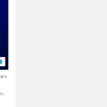
見せつ
た」