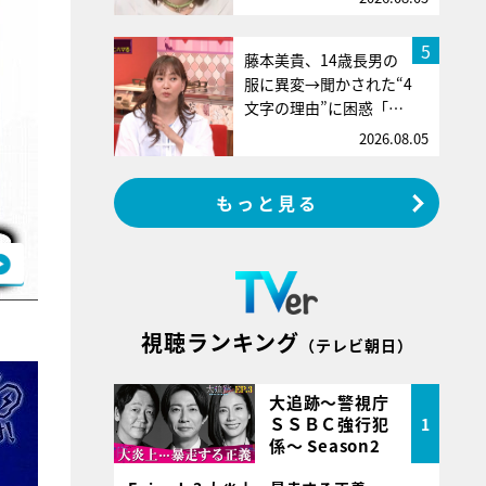
5
藤本美貴、14歳長男の
服に異変→聞かされた“4
文字の理由”に困惑「…
2026.08.05
もっと見る
視聴ランキング
（テレビ朝日）
大追跡～警視庁
ＳＳＢＣ強行犯
1
係～ Season2