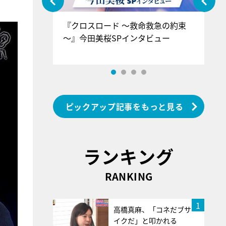
ぐ』＝LOV
『クロスロード ～救命救急の約束
『
香SPインタ
～』今田美桜SPインタビュー
ロ
ン
ピックアップ記事をもっと見る
ランキング
RANKING
1
高橋真麻、「コネだブサ
イクだ」と叩かれる