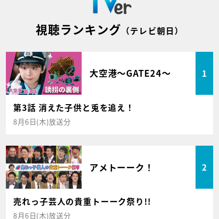
視聴ランキング
（テレビ朝日）
大空港～GATE24～
1
第3話 消えた子供と兎を追え！
8月6日(木)放送分
アメトーーク！
2
売れっ子芸人の貴重トーーク祭り!!
8月6日(木)放送分