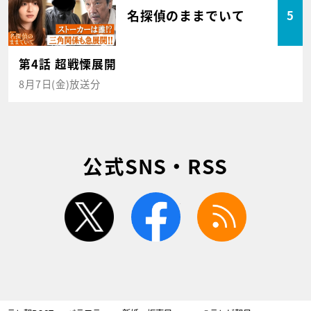
名探偵のままでいて
5
第4話 超戦慄展開
8月7日(金)放送分
公式SNS・RSS
twitter
facebook
rss