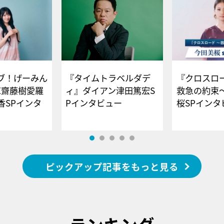
ブ！げーみん
『タイムトラベルダデ
『クロスロー
E齋藤樹愛羅
ィ』ダイアン津田篤宏S
救急の約束
香SPインタ
Pインタビュー
桜SPイ
ピックアップ記事をもっと見る