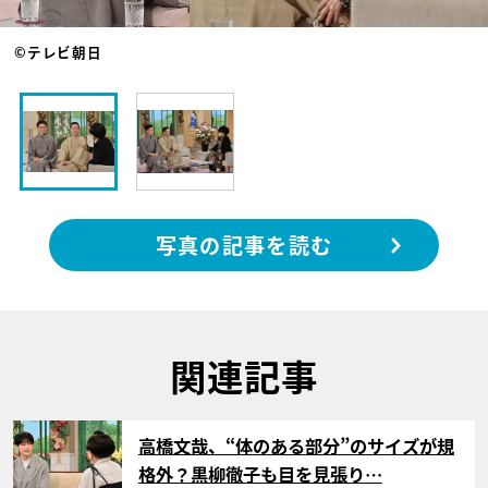
©テレビ朝日
写真の記事を読む
関連記事
サムネイル
高橋文哉、“体のある部分”のサイズが規
格外？黒柳徹子も目を見張り…