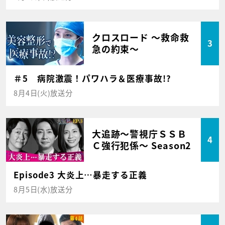
クロスロード ～救命救
3
急の約束～
＃5 病院激震！パワハラ＆医療事故!?
8月4日(火)放送分
大追跡～警視庁ＳＳＢ
4
Ｃ強行犯係～ Season2
Episode3 大炎上…暴走する正義
8月5日(水)放送分