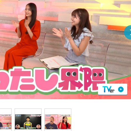
『アイ＝ラブ！げーみん
E齋藤樹愛羅＆佐々木舞
ビュー