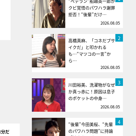
“ベテラン”船越英一郎が
クビ覚悟のパワハラ謝罪
拒否！“後輩”だけ…
2026.08.05
2
高橋真麻、「コネだブサ
イクだ」と叩かれる
も…“マツコの一言”か
ら…
2026.08.05
3
川田裕美、洗濯物がなぜ
か真っ赤に！原因は息子
のポケットの中身…
2026.08.05
4
“後輩”今田美桜、“先輩
のパワハラ問題”に持論
自分だ