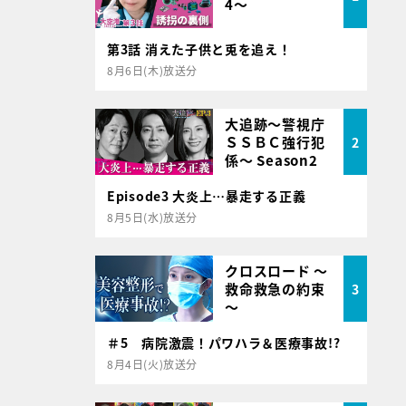
4～
第3話 消えた子供と兎を追え！
8月6日(木)放送分
大追跡～警視庁
ＳＳＢＣ強行犯
2
係～ Season2
Episode3 大炎上…暴走する正義
8月5日(水)放送分
クロスロード ～
救命救急の約束
3
～
＃5 病院激震！パワハラ＆医療事故!?
8月4日(火)放送分