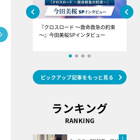
ぐ』＝LOV
『クロスロード ～救命救急の約束
『
香SPインタ
～』今田美桜SPインタビュー
ロ
ン
ピックアップ記事をもっと見る
ランキング
RANKING
1