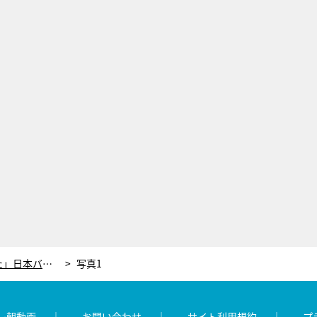
ハライチ澤部、「家にも遊びに来た」日本バスケ界のスター選手を明かす。しかし…平謝りする事態に
写真1
レ朝動画
お問い合わせ
サイト利用規約
プ