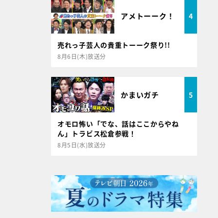
アメトーーク！
4
売れっ子芸人の貴重トーーク祭り!!
8月6日(木)放送分
かまいガチ
5
オモロ怖い「でな、話はここからやね
ん」トラビス松倉参戦！
8月5日(水)放送分