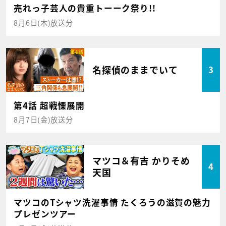
売れっ子芸人の貴重トーーク祭り!!
8月6日(木)放送分
名探偵のままでいて
3
第4話 超戦慄展開
8月7日(金)放送分
マツコ＆有吉 かりそめ
4
天国
マツコのTシャツ洗濯事情 たくろうの滋賀の魅力
プレゼンツアー