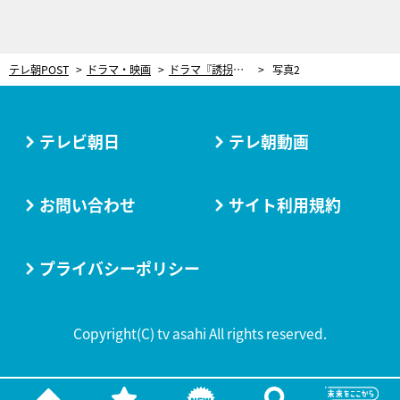
テレ朝POST
ドラマ・映画
ドラマ『誘拐の日』第1話の謎が判明！犯人複数の大どんでん返しに「なにこの激怖展開!?」
写真2
テレビ朝日
テレ朝動画
お問い合わせ
サイト利用規約
プライバシーポリシー
Copyright(C) tv asahi All rights reserved.