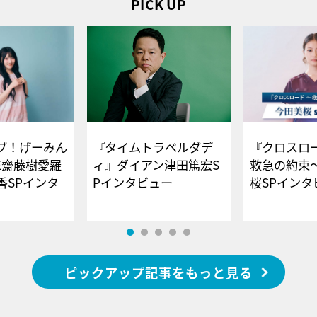
PICK UP
ブ！げーみん
『タイムトラベルダデ
『クロスロー
E齋藤樹愛羅
ィ』ダイアン津田篤宏S
救急の約束
香SPインタ
Pインタビュー
桜SPイ
ピックアップ記事をもっと見る