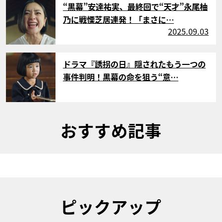
“黒幕”安達祐実、最終回で“天才”永尾柚
乃に戦慄芝居連発！「まさに…
2025.09.03
サムネイル
ドラマ『誘拐の日』隠されたもう一つの
事件判明！黒幕の命を狙う“意…
おすすめ記事
ピックアップ