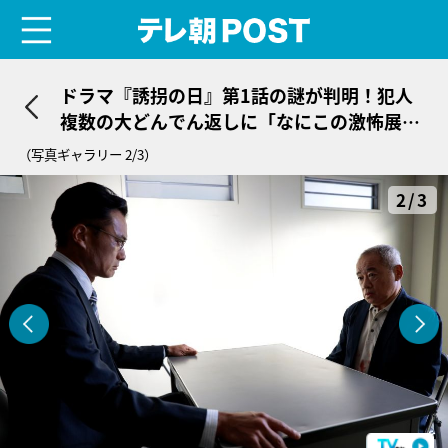
menu
テレ朝POST
ドラマ『誘拐の日』第1話の謎が判明！犯人
複数の大どんでん返しに「なにこの激怖展
開!?」
（写真ギャラリー 2/3）
2/3