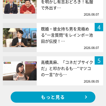
を明かし有吉おどろき！私服
で外出す…
2026.08.07
4
既婚・彼女持ち男を見極め
る“一言質問”をレインボー池
田が伝授！…
2026.08.07
5
高橋真麻、「コネだブサイク
だ」と叩かれるも…“マツコ
の一言”から…
2026.08.05
もっと見る