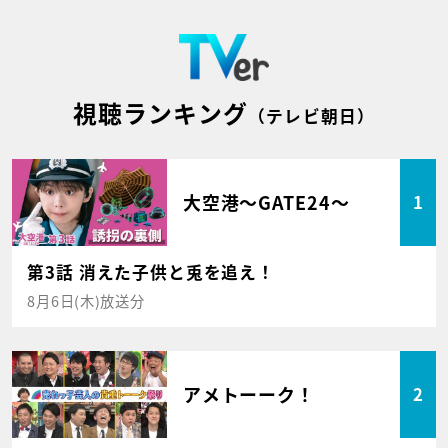
視聴ランキング
（テレビ朝日）
大空港～GATE24～
1
第3話 消えた子供と兎を追え！
8月6日(木)放送分
アメトーーク！
2