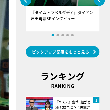
ぐ』＝LOV
『タイムトラベルダディ』ダイアン
『
香SPインタ
津田篤宏SPインタビュー
～
ピックアップ記事をもっと見る
ランキング
RANKING
1
『Mステ』豪華8組が登
場！23年ぶりに披露さ