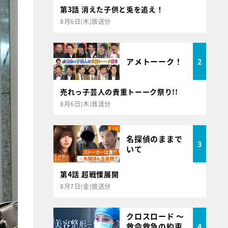
第3話 消えた子供と兎を追え！
8月6日(木)放送分
アメトーーク！
2
売れっ子芸人の貴重トーーク祭り!!
8月6日(木)放送分
名探偵のままで
3
いて
第4話 超戦慄展開
8月7日(金)放送分
クロスロード ～
救命救急の約束
4