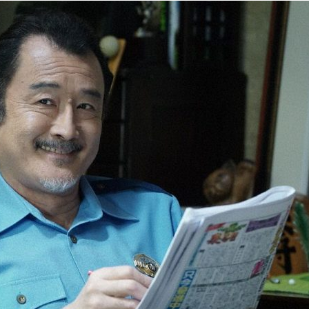
『アイ＝ラブ！げーみん
E齋藤樹愛羅＆佐々木舞
ビュー