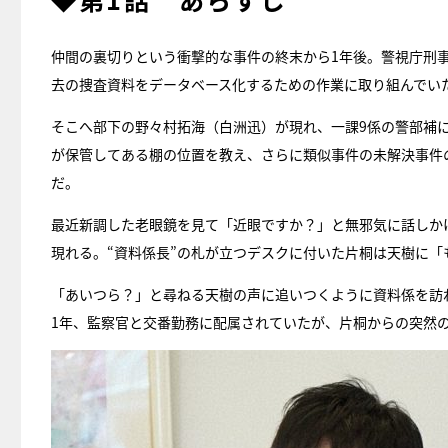
仲間の裏切りという衝撃的な事件の終末から1年後。警視庁刑
去の捜査資料をデータベース化するための作業に取り組んでい
そこへ部下の野々村拓海（白洲迅）が現れ、一課9係の警部補
が保管してある棚の位置を教え、さらに類似事件の未解決事件
だ。
最近新調した老眼鏡を見て「近眼ですか？」と無邪気に話しか
現れる。“資料係長”の札が立つデスクに付いた片桐は天樹に
「あいつら？」と尋ねる天樹の声に追いつくように資料係を訪
1年、監察官と交番勤務に配属されていたが、片桐からの突然の