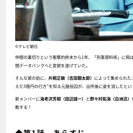
©テレビ朝日
仲間の裏切りという衝撃的終末から1年、「刑事資料係」に飛
間データバンクへと変貌を遂げていた。
そんな彼の前に、
片桐正敏（吉田鋼太郎）
によって集められた
えた3億円の行方”を知る元服役囚が、出所後に姿を消したとい
新メンバーに
海老沢芳樹（田辺誠一）
と
野々村拓海（白洲迅）
動する！
◆第1話 あらすじ