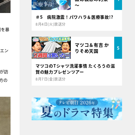
～
＃5 病院激震！パワハラ＆医療事故!?
8月4日(火)放送分
司を暴
マツコ＆有吉 か
5
ニエン
りそめ天国
マツコのTシャツ洗濯事情 たくろうの滋
が訪
賀の魅力プレゼンツアー
8月7日(金)放送分
方の