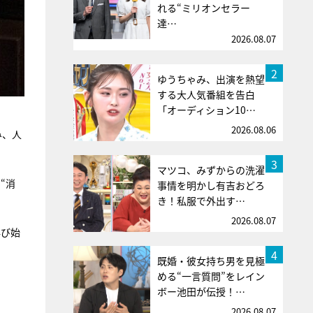
れる“ミリオンセラー
達…
2026.08.07
2
ゆうちゃみ、出演を熱望
する大人気番組を告白
「オーディション10…
2026.08.06
み、人
3
マツコ、みずからの洗濯
“消
事情を明かし有吉おどろ
き！私服で外出す…
2026.08.07
再び始
4
既婚・彼女持ち男を見極
める“一言質問”をレイン
ボー池田が伝授！…
2026.08.07