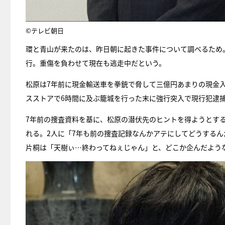
©テレビ朝日
環と青山が来たのは、昨日朝に起きた事件について調べるため
行。重傷を負わせて現在も逃走中だという。
松原は7年前に現金輸送車を拳銃で脅して三億円あまりの現金
スストアで6時間に及ぶ籠城を行った末に強行突入で現行犯逮
7年前の捜査資料を基に、松原の潜伏先のヒントを得ようとする
れる。2人に「7年も前の捜査記録なんかアテにしてどうする
片桐は「天樹ぃ…終わってねぇじゃん」と、どこか企んだよう