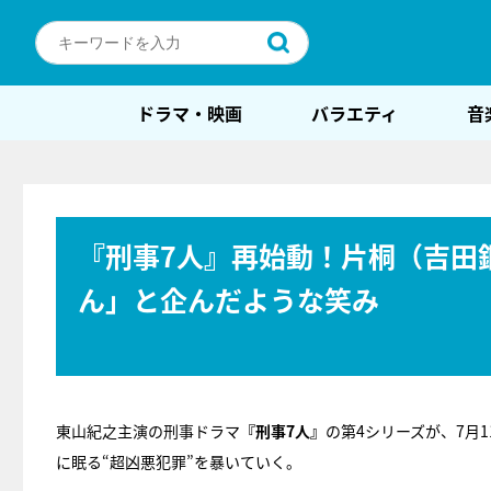
ドラマ・映画
バラエティ
音
『刑事7人』再始動！片桐（吉田
ん」と企んだような笑み
東山紀之主演の刑事ドラマ
『刑事7人』
の第4シリーズが、7月
に眠る“超凶悪犯罪”を暴いていく。