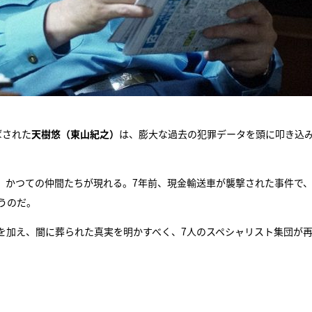
ばされた
天樹悠（東山紀之）
は、膨大な過去の犯罪データを頭に叩き込
、かつての仲間たちが現れる。7年前、現金輸送車が襲撃された事件で、
うのだ。
を加え、闇に葬られた真実を明かすべく、7人のスペシャリスト集団が