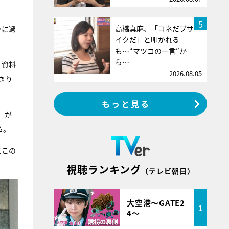
5
高橋真麻、「コネだブサ
ンに過
イクだ」と叩かれる
も…“マツコの一言”か
ら…
く資料
2026.08.05
きり
もっと見る
）が
る。
にこの
視聴ランキング
（テレビ朝日）
大空港～GATE2
1
4～