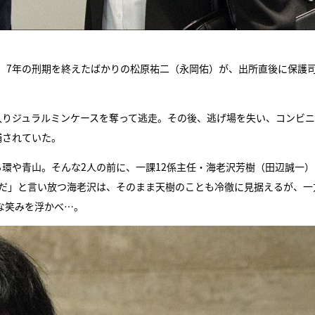
。7年の刑期を終えたばかりの松原祐二（永岡佑）が、出所直後に保護
入りジュラルミンケースを奪って逃走。その後、逃げ場を失い、コンビ
捕されていた。
環や青山。そんな2人の前に、一課12係主任・海老沢芳樹（田辺誠一）
んだ」と言い放つ海老沢は、そのまま天樹のことも冷徹に見据えるが、一
な笑みを浮かべ…。