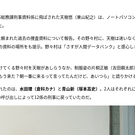
事総務課刑事資料係に飛ばされた天樹悠（東山紀之）は、ノートパソコ
た。
に頼まれた過去の捜査資料について報告。その野々村に、天樹は迷いな
の資料の場所をも提示。野々村は「さすが人間データバンク」と感心し
けてくる野々村を天樹があしらうなか、制服姿の片桐正敏（吉田鋼太郎
「もう来た？朝一番に来るって言ってたんだけど、あいつら」と語りかけ
れたのは、
水田環（倉科カナ）
と
青山新（塚本高史）
。2人はそれぞれ
呼び出しによって12係の刑事に戻っていたのだ。