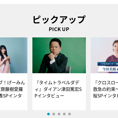
ピックアップ
PICK UP
ブ！げーみん
『タイムトラベルダデ
『クロスロー
E齋藤樹愛羅
ィ』ダイアン津田篤宏S
救急の約束
香SPインタ
Pインタビュー
桜SPイ