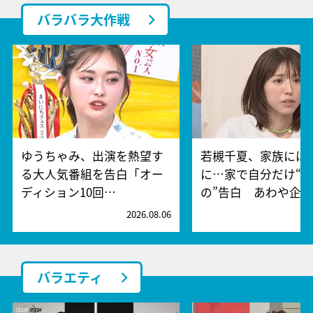
バラバラ大作戦
ゆうちゃみ、出演を熱望す
若槻千夏、家族には
る大人気番組を告白「オー
に…家で自分だけ“
ディション10回…
の”告白 あわや企…
2026.08.06
2
バラエティ