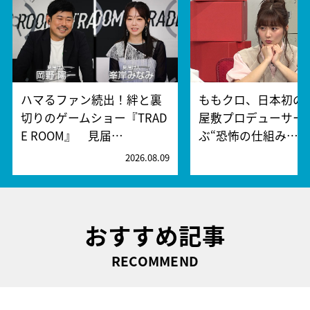
ハマるファン続出！絆と裏
ももクロ、日本初の
切りのゲームショー『TRAD
屋敷プロデューサー
E ROOM』 見届…
ぶ“恐怖の仕組み…
2026.08.09
2
おすすめ記事
RECOMMEND