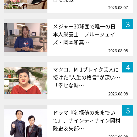
2026.08.07
3
メジャー30球団で唯一の日
本人栄養士 ブルージェイ
ズ・岡本和真…
2026.08.08
4
マツコ、M-1ブレイク芸人に
授けた“人生の格言”が深い…
「幸せな時…
2026.08.08
5
ドラマ『名探偵のままでい
て』、ナインティナイン岡村
隆史＆矢部…
2026.08.08