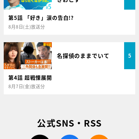
第5話 「好き」涙の告白!?
8月8日(土)放送分
名探偵のままでいて
5
第4話 超戦慄展開
8月7日(金)放送分
公式SNS・RSS
twitter
facebook
rss