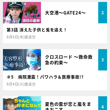
大空港～GATE24～
2
第3話 消えた子供と兎を追え！
8月6日(木)放送分
クロスロード ～救命救
3
急の約束～
＃5 病院激震！パワハラ＆医療事故!?
8月4日(火)放送分
夏色の雲が恋と嵐をま
4
きおこす