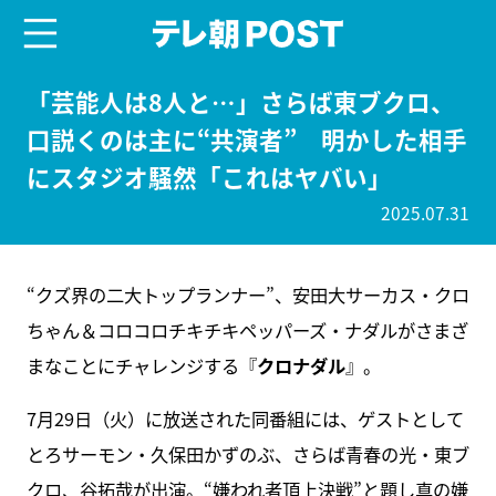
menu
テレ朝POST
「芸能人は8人と…」さらば東ブクロ、
口説くのは主に“共演者” 明かした相手
にスタジオ騒然「これはヤバい」
2025.07.31
“クズ界の二大トップランナー”、安田大サーカス・クロ
ちゃん＆コロコロチキチキペッパーズ・ナダルがさまざ
まなことにチャレンジする『
クロナダル
』。
7月29日（火）に放送された同番組には、ゲストとして
とろサーモン・久保田かずのぶ、さらば青春の光・東ブ
クロ、谷拓哉が出演。“嫌われ者頂上決戦”と題し真の嫌