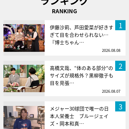
ランキング
RANKING
1
伊藤沙莉、芦田愛菜が好きす
ぎて目を合わせられない…
『博士ちゃん…
2026.08.08
2
高橋文哉、“体のある部分”の
サイズが規格外？黒柳徹子も
目を見張…
2026.08.07
3
メジャー30球団で唯一の日
本人栄養士 ブルージェイ
ズ・岡本和真…