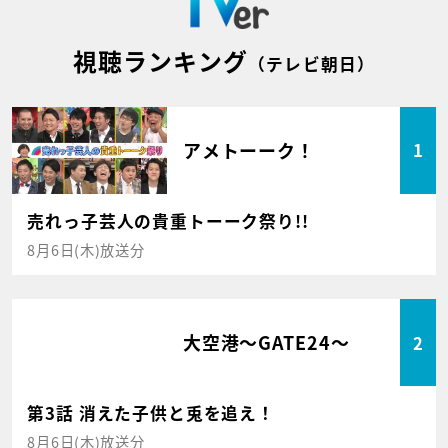
視聴ランキング
（テレビ朝日）
アメトーーク！
1
売れっ子芸人の貴重トーーク祭り!!
8月6日(木)放送分
大空港～GATE24～
2
第3話 消えた子供と兎を追え！
8月6日(木)放送分