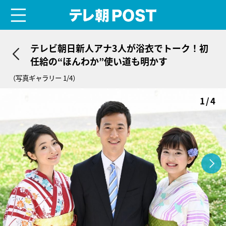
menu
テレ朝POST
テレビ朝日新人アナ3人が浴衣でトーク！初
任給の“ほんわか”使い道も明かす
（写真ギャラリー 1/4）
1/4