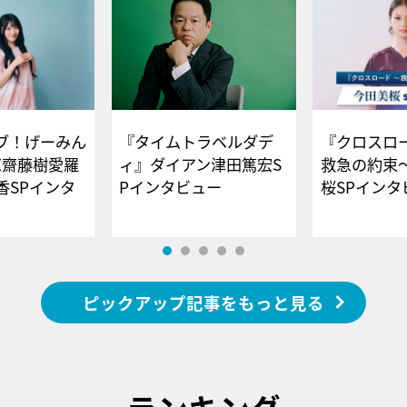
ブ！げーみん
『タイムトラベルダデ
『クロスロー
E齋藤樹愛羅
ィ』ダイアン津田篤宏S
救急の約束
香SPインタ
Pインタビュー
桜SPイ
ピックアップ記事をもっと見る