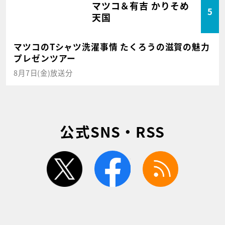
マツコ＆有吉 かりそめ
5
天国
マツコのTシャツ洗濯事情 たくろうの滋賀の魅力
プレゼンツアー
8月7日(金)放送分
公式SNS・RSS
twitter
facebook
rss