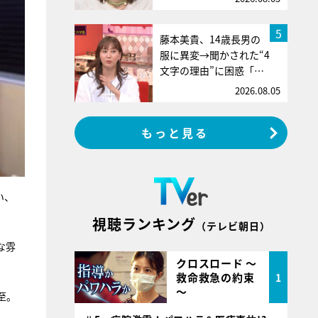
5
藤本美貴、14歳長男の
服に異変→聞かされた“4
文字の理由”に困惑「…
2026.08.05
もっと見る
い、
視聴ランキング
（テレビ朝日）
な雰
クロスロード ～
救命救急の約束
1
～
至。