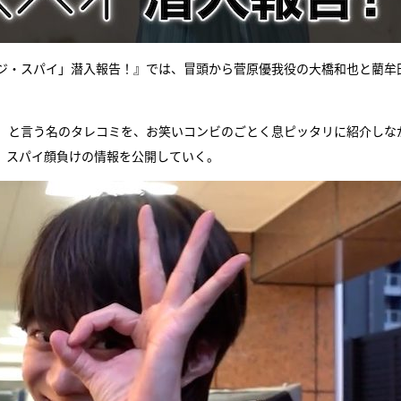
ジ・スパイ」潜入報告！』では、冒頭から菅原優我役の大橋和也と藺牟
報」と言う名のタレコミを、お笑いコンビのごとく息ピッタリに紹介しな
、スパイ顔負けの情報を公開していく。