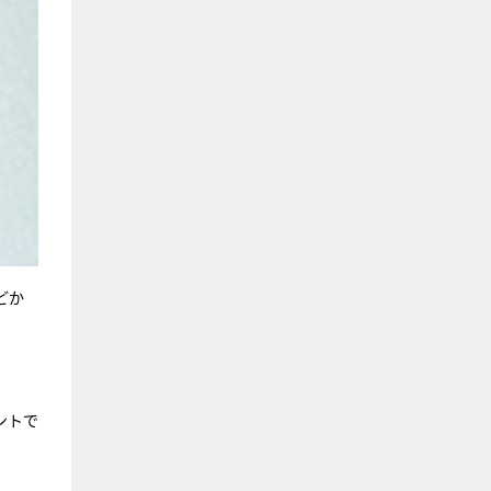
どか
ントで