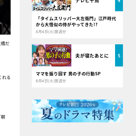
テレビ千鳥
4
「タイムスリッパー大左衛門」江戸時代
から大悟似の侍がやってきた!?
8月4日(火)放送分
大橋だ
夫が寝たあとに
5
ママを振り回す 男の子の行動SP
くれる
8月4日(火)放送分
ビ朝