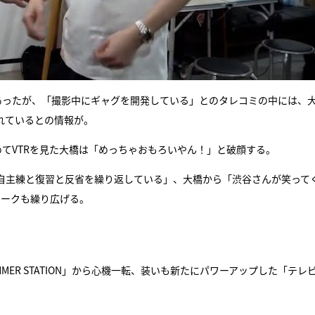
あったが、「撮影中にギャグを開発している」とのタレコミの中には、
れているとの情報が。
めてVTRを見た大橋は「めっちゃおもろいやん！」と破顔する。
が自主練と復習と反省を繰り返している」、大橋から「渋谷さんが笑って
トークも繰り広げる。
MER STATION」から心機一転、装いも新たにパワーアップした「テレ