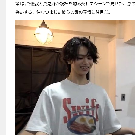
第1話で優我と真之介が祝杯を酌み交わすシーンで見せた、息
笑いする、仲むつまじい彼らの素の表情に注目だ。