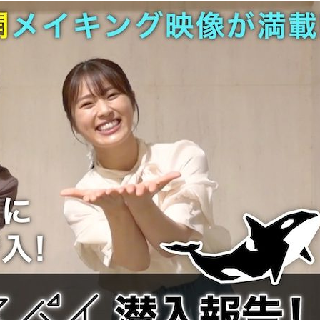
『アイ＝ラブ！げーみん
E齋藤樹愛羅＆佐々木舞
ビュー