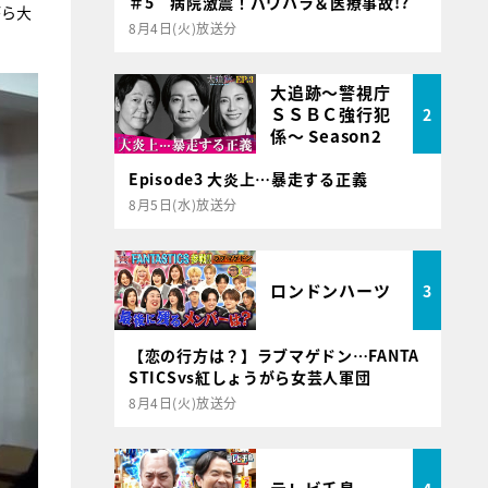
＃5 病院激震！パワハラ＆医療事故!?
がら大
8月4日(火)放送分
大追跡～警視庁
ＳＳＢＣ強行犯
2
係～ Season2
Episode3 大炎上…暴走する正義
8月5日(水)放送分
ロンドンハーツ
3
【恋の行方は？】ラブマゲドン…FANTA
STICSvs紅しょうがら女芸人軍団
8月4日(火)放送分