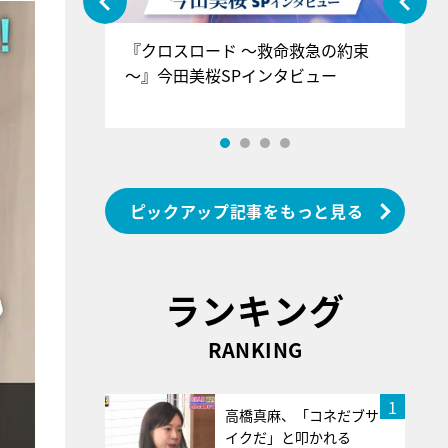
ぐ』＝LOV
『クロスロード ～救命救急の約束
『
香SPインタ
～』今田美桜SPインタビュー
ロ
ン
ピックアップ記事をもっと見る
ランキング
RANKING
1
高橋真麻、「コネだブサ
イクだ」と叩かれる