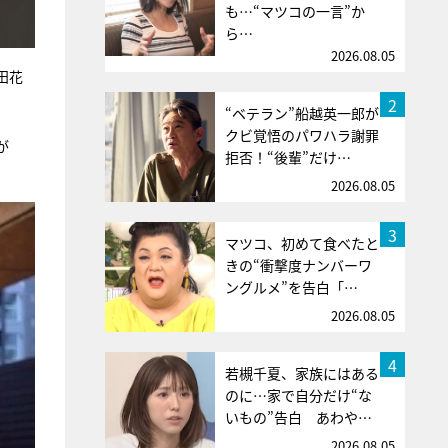
も…“マツコの一言”か
ら…
2026.08.05
田花
2
“ベテラン”船越英一郎が
クビ覚悟のパワハラ謝罪
が
拒否！“後輩”だけ…
2026.08.05
3
マツコ、初めて食べたと
きの“衝撃度ナンバーワ
ングルメ”を告白「…
2026.08.05
4
若槻千夏、家族にはある
のに…家で自分だけ“な
いもの”告白 あわや…
2026.08.05