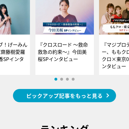
ブ！げーみん
『クロスロード ～救命
『マジプロ
E齋藤樹愛羅
救急の約束～』今田美
ー、ももク
香SPインタ
桜SPインタビュー
クロ×東京0
ンタビュー
ピックアップ記事をもっと見る
ランキング