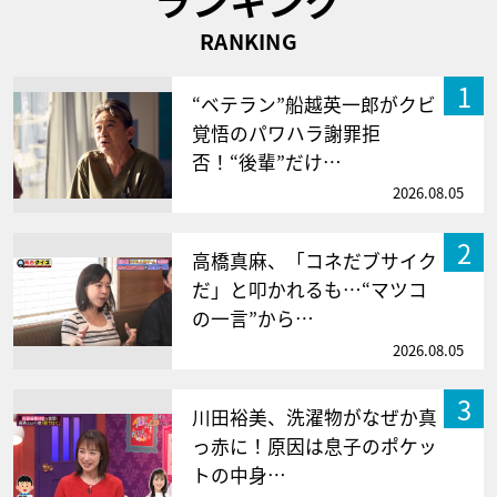
RANKING
1
“ベテラン”船越英一郎がクビ
覚悟のパワハラ謝罪拒
否！“後輩”だけ…
2026.08.05
2
高橋真麻、「コネだブサイク
だ」と叩かれるも…“マツコ
の一言”から…
2026.08.05
3
川田裕美、洗濯物がなぜか真
っ赤に！原因は息子のポケッ
トの中身…