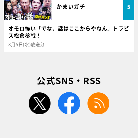
かまいガチ
5
オモロ怖い「でな、話はここからやねん」トラビ
ス松倉参戦！
8月5日(水)放送分
公式SNS・RSS
twitter
facebook
rss