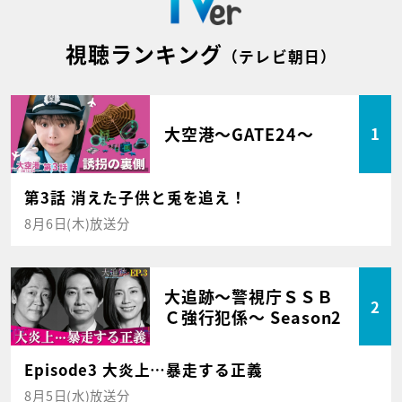
視聴ランキング
（テレビ朝日）
大空港～GATE24～
1
第3話 消えた子供と兎を追え！
8月6日(木)放送分
大追跡～警視庁ＳＳＢ
2
Ｃ強行犯係～ Season2
Episode3 大炎上…暴走する正義
8月5日(水)放送分