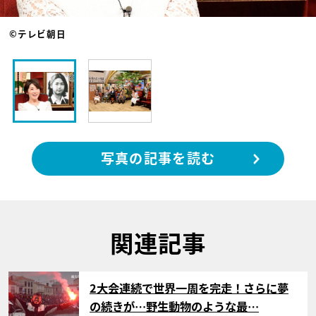
©テレビ朝日
写真の記事を読む
関連記事
サムネイル
2大会連続で世界一周を完走！さらに夢
の続きが…野生動物のような最…