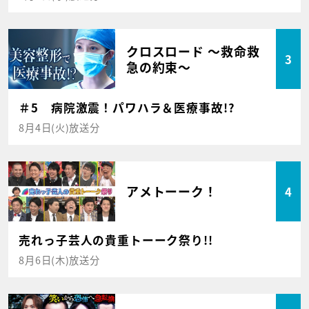
クロスロード ～救命救
3
急の約束～
＃5 病院激震！パワハラ＆医療事故!?
8月4日(火)放送分
アメトーーク！
4
売れっ子芸人の貴重トーーク祭り!!
8月6日(木)放送分