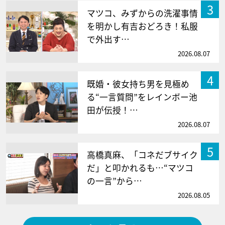
3
マツコ、みずからの洗濯事情
を明かし有吉おどろき！私服
で外出す…
2026.08.07
4
既婚・彼女持ち男を見極め
る“一言質問”をレインボー池
田が伝授！…
2026.08.07
5
高橋真麻、「コネだブサイク
だ」と叩かれるも…“マツコ
の一言”から…
2026.08.05