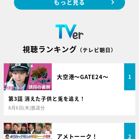
もっと見る
視聴ランキング
（テレビ朝日）
大空港～GATE24～
1
第3話 消えた子供と兎を追え！
8月6日(木)放送分
アメトーーク！
2