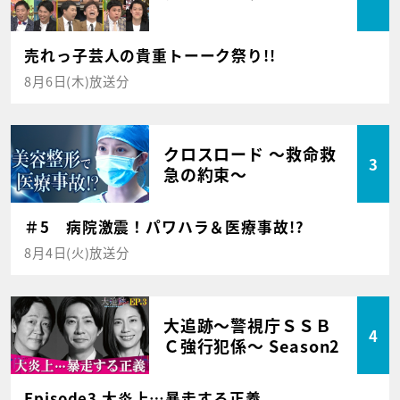
売れっ子芸人の貴重トーーク祭り!!
8月6日(木)放送分
クロスロード ～救命救
3
急の約束～
＃5 病院激震！パワハラ＆医療事故!?
8月4日(火)放送分
大追跡～警視庁ＳＳＢ
4
Ｃ強行犯係～ Season2
Episode3 大炎上…暴走する正義