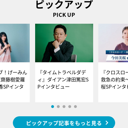
ピックアップ
PICK UP
ブ！げーみん
『タイムトラベルダデ
『クロスロー
E齋藤樹愛羅
ィ』ダイアン津田篤宏S
救急の約束
香SPインタ
Pインタビュー
桜SPイ
ピックアップ記事をもっと見る