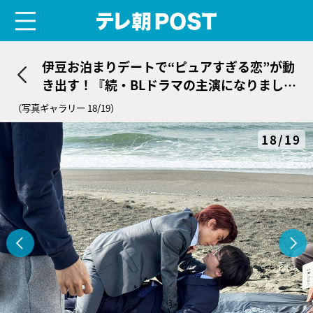
menu
テレ朝POST
伊豆お泊まりデートで“ピュアすぎる恋”が動
き出す！『続・BLドラマの主演になりまし
た』ついに最終回
（写真ギャラリー 18/19）
18/19