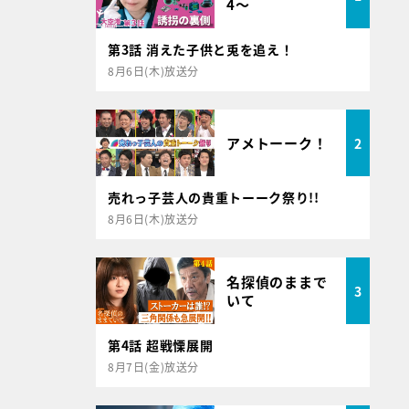
4～
第3話 消えた子供と兎を追え！
8月6日(木)放送分
アメトーーク！
2
売れっ子芸人の貴重トーーク祭り!!
8月6日(木)放送分
名探偵のままで
3
いて
第4話 超戦慄展開
8月7日(金)放送分