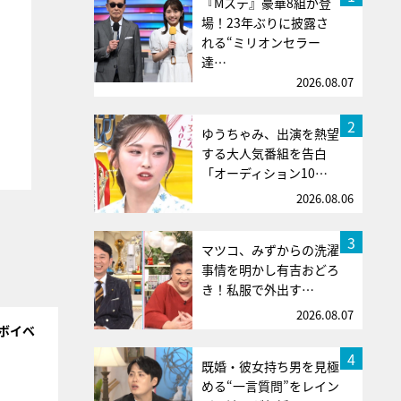
『Mステ』豪華8組が登
場！23年ぶりに披露さ
れる“ミリオンセラー
達…
2026.08.07
2
ゆうちゃみ、出演を熱望
する大人気番組を告白
「オーディション10…
2026.08.06
3
マツコ、みずからの洗濯
事情を明かし有吉おどろ
き！私服で外出す…
2026.08.07
ボイベ
4
既婚・彼女持ち男を見極
める“一言質問”をレイン