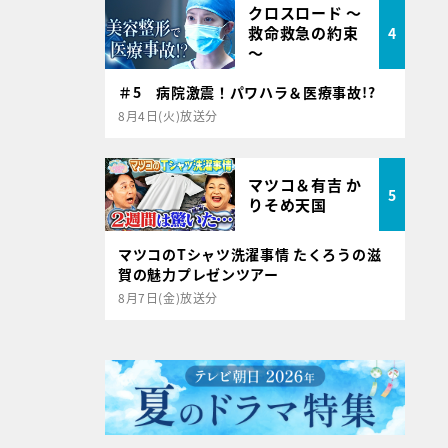
クロスロード ～
救命救急の約束
4
～
＃5 病院激震！パワハラ＆医療事故!?
8月4日(火)放送分
マツコ＆有吉 か
5
りそめ天国
マツコのTシャツ洗濯事情 たくろうの滋
賀の魅力プレゼンツアー
8月7日(金)放送分