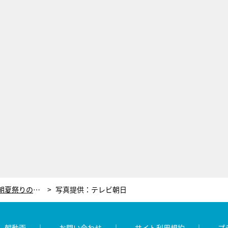
SILENT SIREN、公開収録も！テレ朝夏祭りの音楽LIVE、第3弾出演者を発表
写真提供：テレビ朝日
レ朝動画
お問い合わせ
サイト利用規約
プ