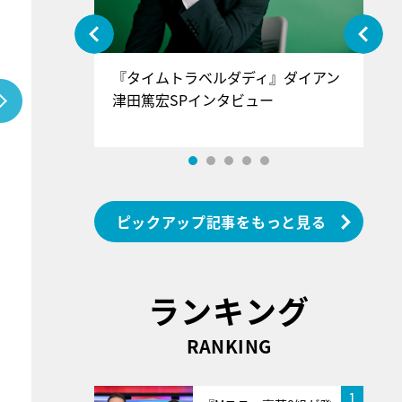
ぐ』＝LOV
『タイムトラベルダディ』ダイアン
『
香SPインタ
津田篤宏SPインタビュー
～
ピックアップ記事をもっと見る
ランキング
RANKING
1