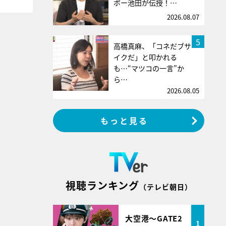
ボー池田が伝授！…
2026.08.07
5
高橋真麻、「コネだブサ
イクだ」と叩かれる
も…“マツコの一言”か
ら…
2026.08.05
もっと見る
視聴ランキング
（テレビ朝日）
大空港～GATE2
1