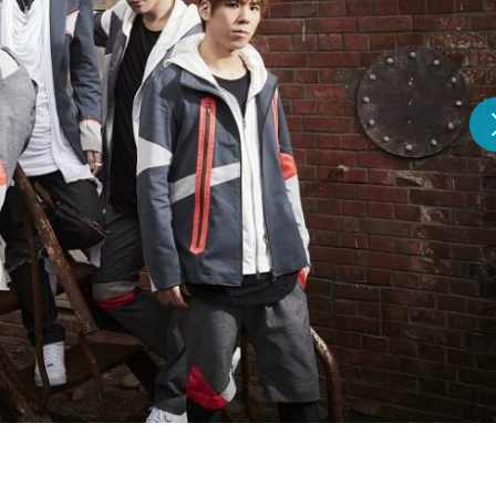
『アイ＝ラブ！げーみん
E齋藤樹愛羅＆佐々木舞
ビュー