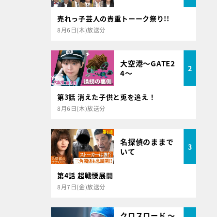
売れっ子芸人の貴重トーーク祭り!!
8月6日(木)放送分
大空港～GATE2
2
4～
第3話 消えた子供と兎を追え！
8月6日(木)放送分
名探偵のままで
3
いて
第4話 超戦慄展開
8月7日(金)放送分
クロスロード ～