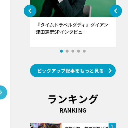
ぐ』＝LOV
『タイムトラベルダディ』ダイアン
『
香SPインタ
津田篤宏SPインタビュー
～
ピックアップ記事をもっと見る
ランキング
RANKING
1