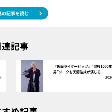
真の記事を読む
関連記事
サムネイル
ル
『仮面ライダーゼッツ』“懲役1000
男”ジークを天野浩成が演じる…
6
202
すすめ記事