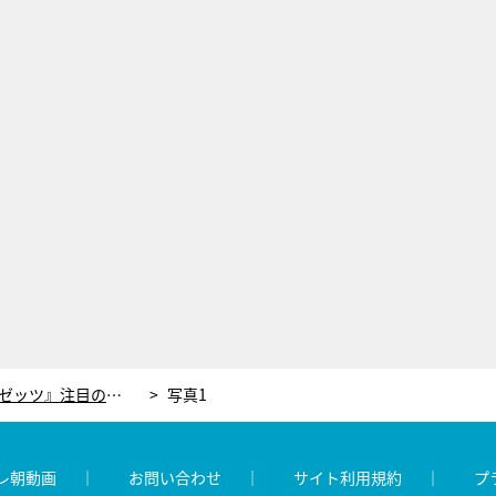
9月スタート『仮面ライダーゼッツ』注目の主演俳優が解禁！3度目の挑戦で夢を叶えた20歳・今井竜太郎
写真1
レ朝動画
お問い合わせ
サイト利用規約
プ