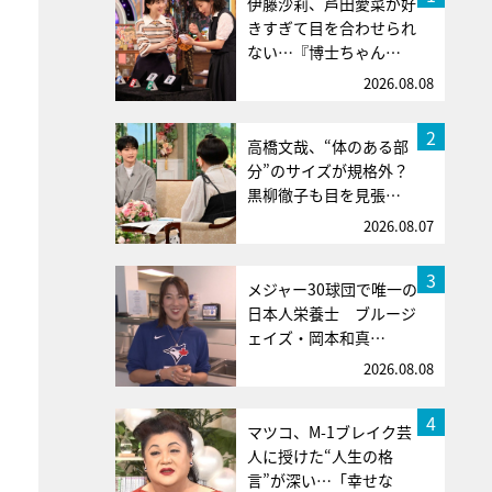
伊藤沙莉、芦田愛菜が好
きすぎて目を合わせられ
ない…『博士ちゃん…
2026.08.08
2
高橋文哉、“体のある部
分”のサイズが規格外？
黒柳徹子も目を見張…
2026.08.07
3
メジャー30球団で唯一の
日本人栄養士 ブルージ
ェイズ・岡本和真…
2026.08.08
4
マツコ、M-1ブレイク芸
人に授けた“人生の格
言”が深い…「幸せな