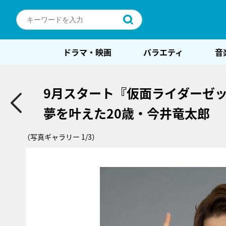
ドラマ・映画
バラエティ
音
9月スタート『仮面ライダーゼ
夢を叶えた20歳・今井竜太郎
（写真ギャラリー 1/3）