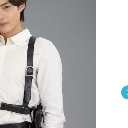
『アイ＝ラブ！げーみん
E齋藤樹愛羅＆佐々木舞
ビュー