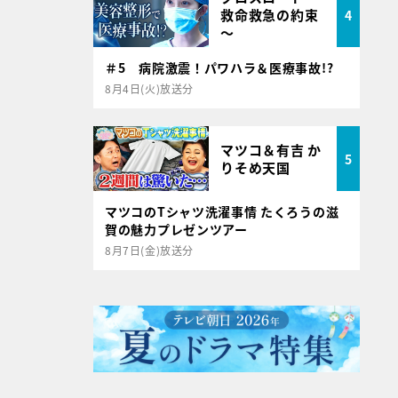
救命救急の約束
4
～
＃5 病院激震！パワハラ＆医療事故!?
8月4日(火)放送分
マツコ＆有吉 か
5
りそめ天国
マツコのTシャツ洗濯事情 たくろうの滋
賀の魅力プレゼンツアー
8月7日(金)放送分