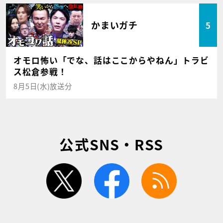
かまいガチ
5
オモロ怖い「でな、話はここからやねん」トラビ
ス松倉参戦！
8月5日(水)放送分
公式SNS・RSS
twitter
facebook
rss