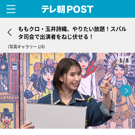
menu
テレ朝POST
ももクロ・玉井詩織、やりたい放題！スパル
タ司会で出演者をねじ伏せる！
（写真ギャラリー 1/8）
1/8