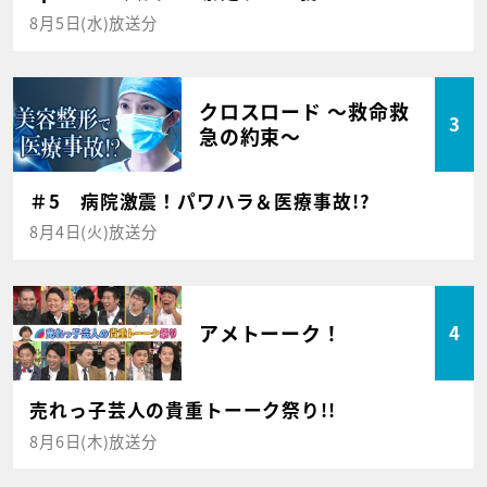
8月5日(水)放送分
クロスロード ～救命救
3
急の約束～
＃5 病院激震！パワハラ＆医療事故!?
8月4日(火)放送分
アメトーーク！
4
売れっ子芸人の貴重トーーク祭り!!
8月6日(木)放送分