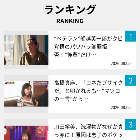
ランキング
RANKING
1
“ベテラン”船越英一郎がクビ
覚悟のパワハラ謝罪拒
否！“後輩”だけ…
2026.08.05
2
高橋真麻、「コネだブサイク
だ」と叩かれるも…“マツコ
の一言”から…
2026.08.05
3
川田裕美、洗濯物がなぜか真
っ赤に！原因は息子のポケッ