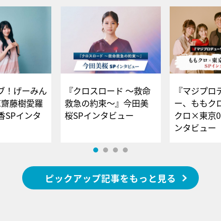
ブ！げーみん
『クロスロード ～救命
『マジプロ
E齋藤樹愛羅
救急の約束～』今田美
ー、ももク
香SPインタ
桜SPインタビュー
クロ×東京0
ンタビュー
ピックアップ記事をもっと見る