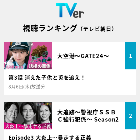
視聴ランキング
（テレビ朝日）
大空港～GATE24～
1
第3話 消えた子供と兎を追え！
8月6日(木)放送分
大追跡～警視庁ＳＳＢ
2
Ｃ強行犯係～ Season2
Episode3 大炎上…暴走する正義