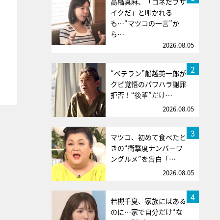
高橋真麻、「コネだブサ
イクだ」と叩かれる
も…“マツコの一言”か
ら…
2026.08.05
2
“ベテラン”船越英一郎が
クビ覚悟のパワハラ謝罪
拒否！“後輩”だけ…
2026.08.05
3
マツコ、初めて食べたと
きの“衝撃度ナンバーワ
ングルメ”を告白「…
2026.08.05
4
若槻千夏、家族にはある
のに…家で自分だけ“な