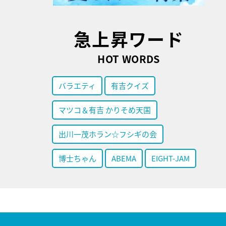
急上昇ワード
HOT WORDS
バラエティ
有吉クイズ
マツコ＆有吉 かりそめ天国
出川一茂ホラン☆フシギの会
博士ちゃん
ABEMA
EIGHT-JAM