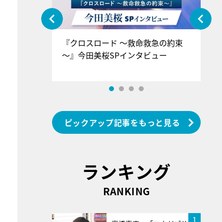
ぐ』＝LOV
『クロスロード ～救命救急の約束
『
香SPインタ
～』今田美桜SPインタビュー
ロ
ン
ピックアップ記事をもっと見る
ランキング
RANKING
1