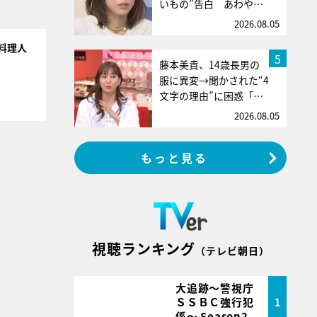
いもの”告白 あわや…
2026.08.05
料理人
5
藤本美貴、14歳長男の
服に異変→聞かされた“4
文字の理由”に困惑「…
2026.08.05
もっと見る
視聴ランキング
（テレビ朝日）
大追跡～警視庁
ＳＳＢＣ強行犯
1
係～ Season2