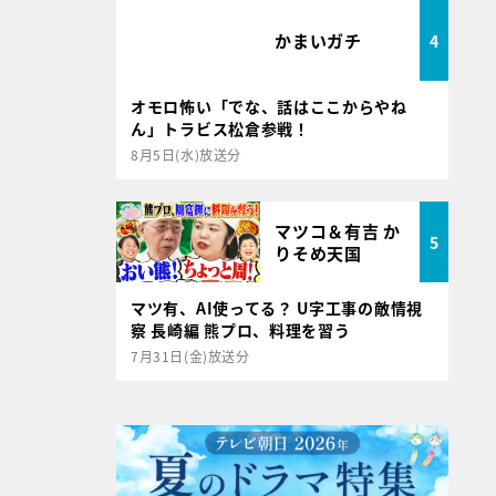
かまいガチ
4
オモロ怖い「でな、話はここからやね
ん」トラビス松倉参戦！
8月5日(水)放送分
マツコ＆有吉 か
5
りそめ天国
マツ有、AI使ってる？ U字工事の敵情視
察 長崎編 熊プロ、料理を習う
7月31日(金)放送分