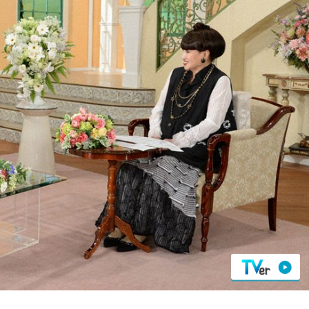
『アイ＝ラブ！げーみん
E齋藤樹愛羅＆佐々木舞
ビュー